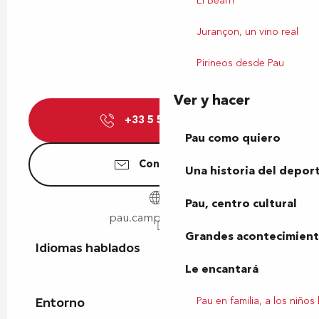
El Bearn
Jurançon, un vino real
Pirineos desde Pau
Ver y hacer
+33 5 59 80 32
▒▒
Pau como quiero
Contáctenos
Una historia del depor
Pau, centro cultural
pau.campanile.com
Grandes acontecimiento
Idiomas hablados
Idiomas hablados
Le encantará
Pau en familia, a los niños
Entorno
Entorno