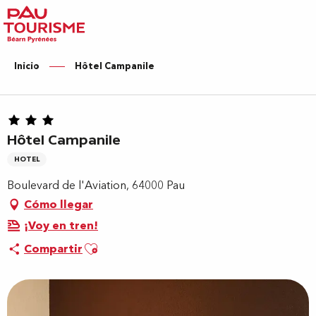
Aller
au
contenu
principal
Inicio
Hôtel Campanile
Hôtel Campanile
HOTEL
Boulevard de l'Aviation, 64000 Pau
Cómo llegar
¡Voy en tren!
Ajouter aux favoris
Compartir