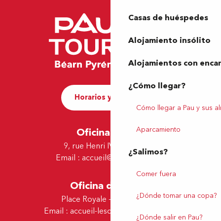
Casas de huéspedes
Alojamiento insólito
Alojamientos con enca
¿Cómo llegar?
Horarios y contacto
Cómo llegar a Pau y sus a
Aparcamiento
Oficina de Pau
9, rue Henri IV - 64000 Pau
¿Salimos?
Email :
accueil@tourismepau.fr
Comer fuera
Oficina de Lescar
¿Dónde tomar una copa?
Place Royale - 64230 Lescar
Email :
accueil-lescar@tourismepau.fr
¿Dónde salir en Pau?