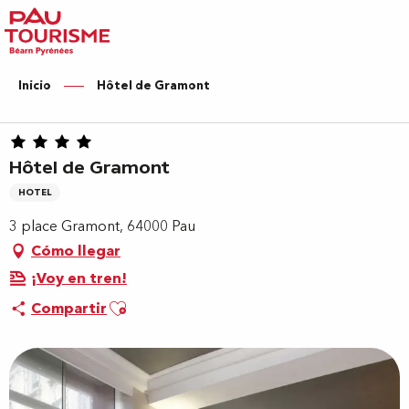
Aller
au
contenu
principal
Inicio
Hôtel de Gramont
Hôtel de Gramont
HOTEL
3 place Gramont, 64000 Pau
Cómo llegar
¡Voy en tren!
Ajouter aux favoris
Compartir