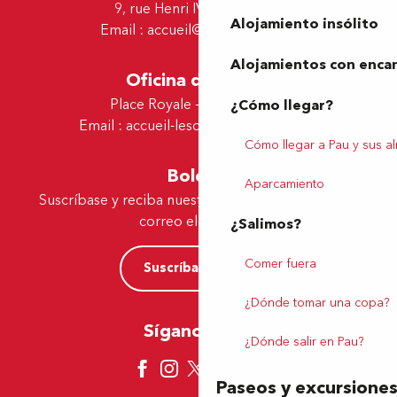
9, rue Henri IV - 64000 Pau
Alojamiento insólito
Email :
accueil@tourismepau.fr
Alojamientos con enca
Oficina de Lescar
Place Royale - 64230 Lescar
¿Cómo llegar?
Email :
accueil-lescar@tourismepau.fr
Cómo llegar a Pau y sus a
Boletín
Aparcamiento
Suscríbase y reciba nuestras ofertas y noticias por
correo electrónico
¿Salimos?
Comer fuera
Suscríbase ahora
¿Dónde tomar una copa?
Síganos aquí
¿Dónde salir en Pau?
Paseos y excursione