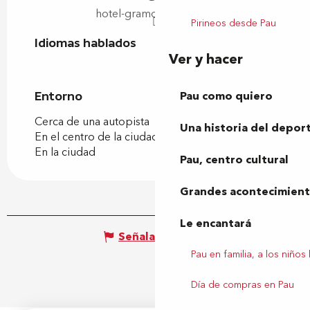
hotel-gramont-pau.com
Pirineos desde Pau
Idiomas hablados
Idiomas hablados
Ver y hacer
Pau como quiero
Entorno
Entorno
Cerca de una autopista
Una historia del depor
En el centro de la ciudad
En la ciudad
Pau, centro cultural
Grandes acontecimiento
Le encantará
Señalar un error
Pau en familia, a los niños
Día de compras en Pau