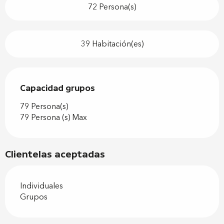
72 Persona(s)
39 Habitación(es)
Capacidad grupos
Capacidad grupos
79 Persona(s)
79 Persona (s) Max
Clientelas aceptadas
Individuales
Grupos