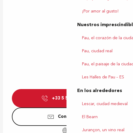
¡Por amor al gusto!
Nuestros imprescindib
Pau, el corazón de la ciud
Pau, ciudad real
Pau, el paisaje de la ciuda
Les Halles de Pau – ES
En los alrededores
+33 5 59 27 84
▒▒
Lescar, ciudad medieval
Contáctenos
El Bearn
Jurançon, un vino real