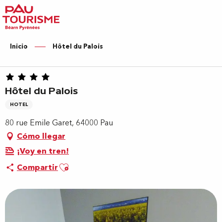
Aller
au
contenu
principal
Inicio
Hôtel du Palois
Hôtel du Palois
HOTEL
80 rue Emile Garet, 64000 Pau
Cómo llegar
¡Voy en tren!
Ajouter aux favoris
Compartir