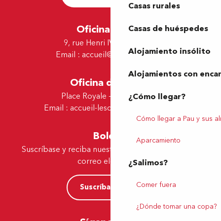
Casas rurales
Oficina de Pau
Casas de huéspedes
9, rue Henri IV - 64000 Pau
Alojamiento insólito
Email :
accueil@tourismepau.fr
Alojamientos con enca
Oficina de Lescar
Place Royale - 64230 Lescar
¿Cómo llegar?
Email :
accueil-lescar@tourismepau.fr
Cómo llegar a Pau y sus a
Boletín
Aparcamiento
Suscríbase y reciba nuestras ofertas y noticias por
correo electrónico
¿Salimos?
Comer fuera
Suscríbase ahora
¿Dónde tomar una copa?