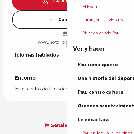
+33 5 59 82 58
▒▒
El Bearn
Contáctenos
Jurançon, un vino real
Pirineos desde Pau
www.hotel-pau-centre.com
Ver y hacer
Idiomas hablados
Idiomas hablados
Pau como quiero
Entorno
Entorno
Una historia del depor
En el centro de la ciudad
Pau, centro cultural
Grandes acontecimiento
Le encantará
Señalar un error
Pau en familia, a los niños