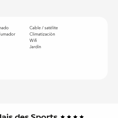
onado
Cable / satélite
 fumador
Climatizaciòn
Wifi
Jardín
ais des Sports