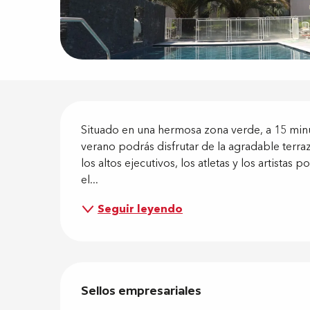
Descripci
Situado en una hermosa zona verde, a 15 minut
verano podrás disfrutar de la agradable terraz
los altos ejecutivos, los atletas y los artistas p
el...
Seguir leyendo
Oferta de
Sellos empresariales
Sellos empresariales