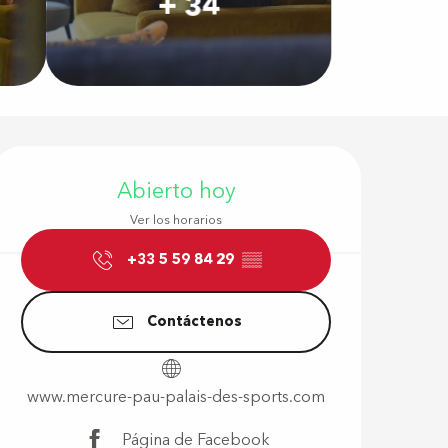
+ 34
Horarios y d
Abierto hoy
Ver los horarios
+33 5 59 84 29
▒▒
Contáctenos
www.mercure-pau-palais-des-sports.com
s
Página de Facebook