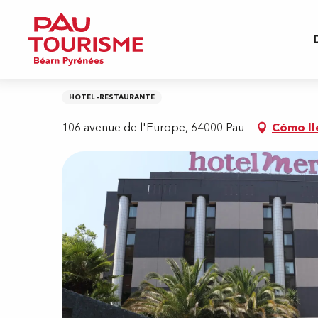
Aller
Inicio
Hôtel Mercure Pau Palais des Sports
au
contenu
principal
Hôtel Mercure Pau Palai
HOTEL -RESTAURANTE
106 avenue de l'Europe, 64000 Pau
Cómo ll