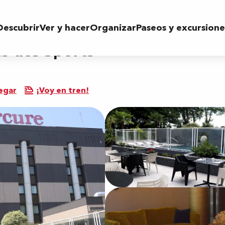
Descubrir
Ver y hacer
Organizar
Paseos y excursione
s des Sports
egar
¡Voy en tren!