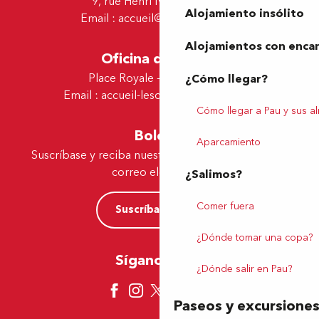
9, rue Henri IV - 64000 Pau
Alojamiento insólito
Email :
accueil@tourismepau.fr
Alojamientos con enca
Oficina de Lescar
Place Royale - 64230 Lescar
¿Cómo llegar?
Email :
accueil-lescar@tourismepau.fr
Cómo llegar a Pau y sus a
Boletín
Aparcamiento
Suscríbase y reciba nuestras ofertas y noticias por
correo electrónico
¿Salimos?
Comer fuera
Suscríbase ahora
¿Dónde tomar una copa?
Síganos aquí
¿Dónde salir en Pau?
Paseos y excursione