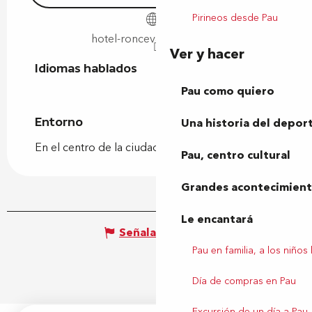
Pirineos desde Pau
hotel-roncevaux-pau.com
Ver y hacer
Idiomas hablados
Idiomas hablados
Pau como quiero
Una historia del depor
Entorno
Entorno
En el centro de la ciudad
Pau, centro cultural
Grandes acontecimiento
Le encantará
Señalar un error
Pau en familia, a los niños
Día de compras en Pau
Excursión de un día a Pau