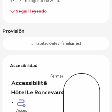
17 al 31 de agosto de 2015.
Seguir leyendo
Provisión
5 Habitación(es) familiar(es)
Oferta de prestaciones
Accesibilidad
Accesibilidad
Fermer
Accessibilité
Hôtel Le Roncevaux
Accès