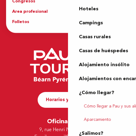
Congresos
Grupos
Hoteles
Area profesional
Prensa
Folletos
Oficina de Turismo
Campings
Casas rurales
Casas de huéspedes
Alojamiento insólito
Alojamientos con enca
¿Cómo llegar?
Horarios y contacto
Cómo llegar a Pau y sus a
Aparcamiento
Oficina de Pau
9, rue Henri IV - 64000 Pau
¿Salimos?