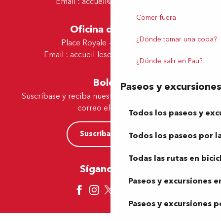
Email :
accueil@tourismepau.fr
Comer fuera
Oficina de Lescar
¿Dónde tomar una copa?
Place Royale - 64230 Lescar
Email :
accueil-lescar@tourismepau.fr
¿Dónde salir en Pau?
Boletín
Paseos y excursione
Suscríbase y reciba nuestras ofertas y noticias por
correo electrónico
Todos los paseos y exc
Suscríbase ahora
Todos los paseos por la
Todas las rutas en bicic
Síganos aquí
Paseos y excursiones en
Paseos y excursiones p