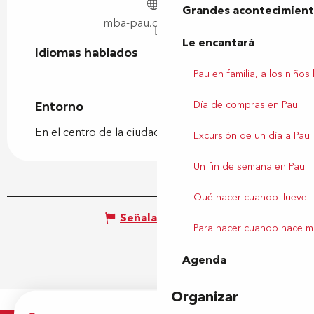
Grandes acontecimiento
mba-pau.opacweb.fr
Le encantará
Idiomas hablados
Idiomas hablados
Pau en familia, a los niños
Día de compras en Pau
Entorno
Entorno
En el centro de la ciudad
Excursión de un día a Pau
Un fin de semana en Pau
Qué hacer cuando llueve
Señalar un error
Para hacer cuando hace m
Agenda
Organizar