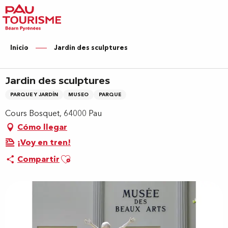
Aller
au
contenu
principal
Inicio
Jardin des sculptures
Jardin des sculptures
PARQUE Y JARDÍN
MUSEO
PARQUE
Cours Bosquet, 64000 Pau
Cómo llegar
¡Voy en tren!
Ajouter aux favoris
Compartir