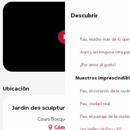
Descubrir
Pau, mucho más de lo que
Aquí y en ninguna otra par
¡Por amor al gusto!
Nuestros imprescindib
Ubicación
Pau, el corazón de la ciud
Pau, ciudad real
Jardin des sculptures
Pau, el paisaje de la ciuda
Cours Bosquet, 64000 Pau
Cómo llegar
Les Halles de Pau – ES