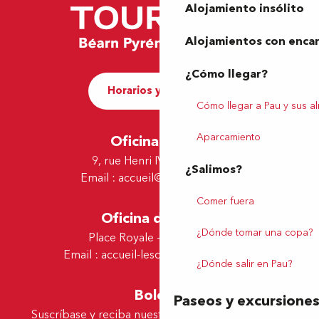
Alojamiento insólito
Alojamientos con enca
¿Cómo llegar?
Horarios y contacto
Cómo llegar a Pau y sus a
Aparcamiento
Oficina de Pau
9, rue Henri IV - 64000 Pau
¿Salimos?
Email :
accueil@tourismepau.fr
Comer fuera
Oficina de Lescar
¿Dónde tomar una copa?
Place Royale - 64230 Lescar
Email :
accueil-lescar@tourismepau.fr
¿Dónde salir en Pau?
Boletín
Paseos y excursione
Suscríbase y reciba nuestras ofertas y noticias por