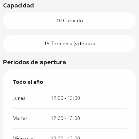
Capacidad
40 Cubierto
16 Tormenta (s) terraza
Periodos de apertura
Todo el año
Todo el año
Lunes
12:00 - 13:00
Martes
12:00 - 13:00
Miércoles
12:00 - 13:00