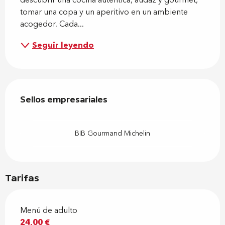
descubrir una cocina auténtica, audaz y gourmet, 
tomar una copa y un aperitivo en un ambiente 
acogedor. Cada...
Seguir leyendo
Oferta de prestaciones
Sellos empresariales
Sellos empresariales
BIB Gourmand Michelin
Tarifas
Menú de adulto
24,00 €