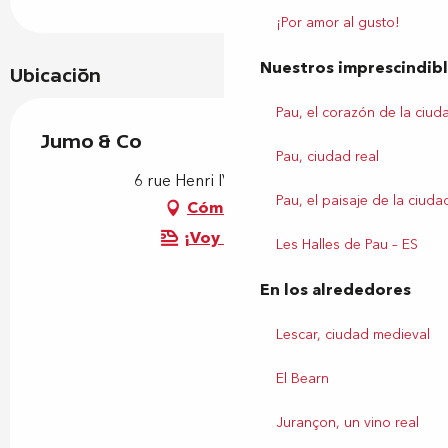
¡Por amor al gusto!
Nuestros imprescindib
Ubicación
Pau, el corazón de la ciud
Jumo & Co
Pau, ciudad real
6 rue Henri IV, 64000 Pau
Pau, el paisaje de la ciuda
Cómo llegar
¡Voy en tren!
Les Halles de Pau – ES
En los alrededores
Lescar, ciudad medieval
El Bearn
Jurançon, un vino real