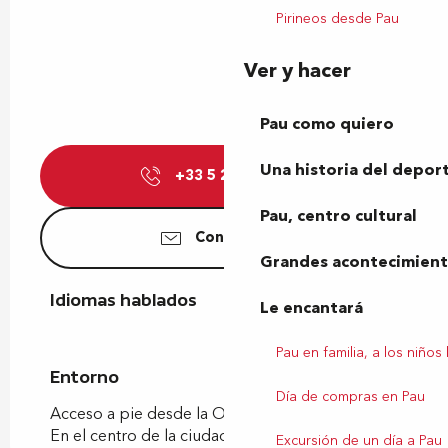
Pirineos desde Pau
Ver y hacer
Pau como quiero
Una historia del depor
+33 5 24 36 04
▒▒
Pau, centro cultural
Contáctenos
Grandes acontecimiento
Idiomas hablados
Idiomas hablados
Le encantará
Pau en familia, a los niños
Entorno
Entorno
Día de compras en Pau
Acceso a pie desde la Oficina de Turismo
En el centro de la ciudad
Excursión de un día a Pau