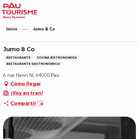
Aller
au
contenu
principal
Inicio
Jumo & Co
Jumo & Co
RESTAURANTE
COCINA BISTRONOMICA
RESTAURANTE GASTRONÓMICO
6 rue Henri IV, 64000 Pau
Cómo llegar
¡Voy en tren!
Ajouter aux favoris
Compartir