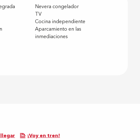
tegrada
Nevera congelador
TV
Cocina independiente
n
Aparcamiento en las
inmediaciones
llegar
¡Voy en tren!