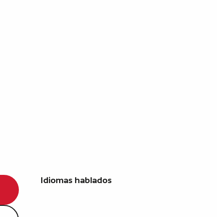
Idiomas hablados
Idiomas hablados