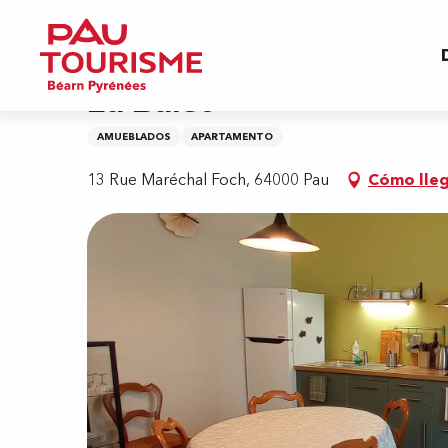
Aller
Inicio
La Balèt
au
contenu
principal
La Balèt
AMUEBLADOS
APARTAMENTO
13 Rue Maréchal Foch, 64000 Pau
Cómo lle