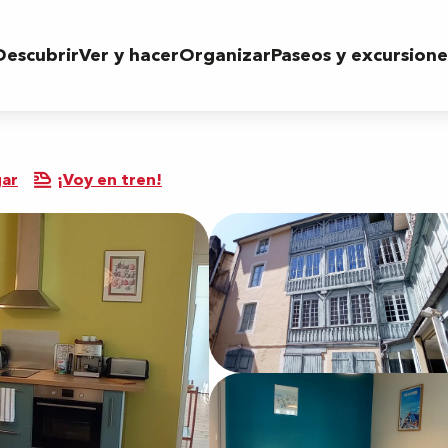
Descubrir
Ver y hacer
Organizar
Paseos y excursione
gar
¡Voy en tren!