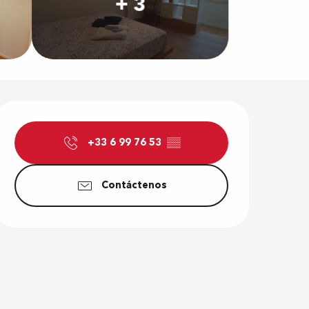
+ 3
Horarios y d
+33 6 99 76 53
▒▒
Contáctenos