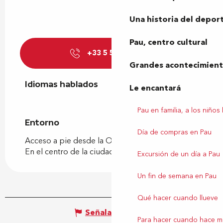
Una historia del depor
Pau, centro cultural
+33 5 59 62 47
▒▒
Grandes acontecimiento
Idiomas hablados
Idiomas hablados
Le encantará
Pau en familia, a los niños
Entorno
Entorno
Día de compras en Pau
Acceso a pie desde la Oficina de Turismo
En el centro de la ciudad
Excursión de un día a Pau
Un fin de semana en Pau
Qué hacer cuando llueve
Señalar un error
Para hacer cuando hace m