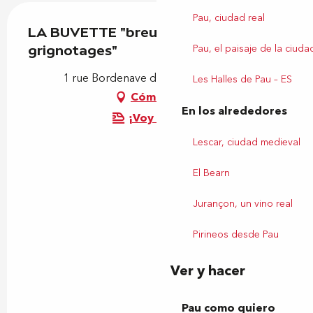
Pau, ciudad real
LA BUVETTE "breuvages &
Pau, el paisaje de la ciuda
grignotages"
1 rue Bordenave d'Abère, 64000 Pau
Les Halles de Pau – ES
Cómo llegar
En los alrededores
¡Voy en tren!
Lescar, ciudad medieval
El Bearn
Jurançon, un vino real
Pirineos desde Pau
Ver y hacer
Pau como quiero