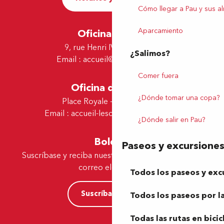
Cómo llegar a Pau y sus a
Aparcamiento
Oficina de Pau
9, rue Henri IV - 64000 Pau
¿Salimos?
Email :
accueil@tourismepau.fr
Comer fuera
Oficina de Lescar
¿Dónde tomar una copa?
Place Royale - 64230 Lescar
Email :
accueil-lescar@tourismepau.fr
¿Dónde salir en Pau?
Boletín
Paseos y excursione
Suscríbase y reciba nuestras ofertas y noticias por
correo electrónico
Todos los paseos y exc
Suscríbase ahora
Todos los paseos por la
Todas las rutas en bicic