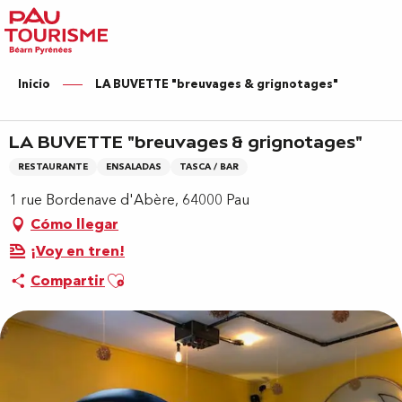
Aller
au
contenu
principal
Inicio
LA BUVETTE "breuvages & grignotages"
LA BUVETTE "breuvages & grignotages"
RESTAURANTE
ENSALADAS
TASCA / BAR
1 rue Bordenave d'Abère, 64000 Pau
Cómo llegar
¡Voy en tren!
Ajouter aux favoris
Compartir