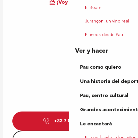
¡Voy en tren!
El Bearn
Jurançon, un vino real
Pirineos desde Pau
Ver y hacer
Pau como quiero
Una historia del depor
Pau, centro cultural
Grandes acontecimiento
+33 7 81 18 35
▒▒
Le encantará
Pau en familia, a los niños