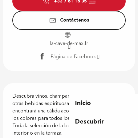
+33 7 81 18 35
▒▒
Contáctenos
la-cave-de-max.fr
Página de Facebook
Descripción
Descubra vinos, champanes, cervezas, whiskies y 
Inicio
otras bebidas espirituosas. En un marco original, 
encontrará una cálida acogida y consejos de todos 
los colores para todos los gustos y presupuestos. 
Descubrir
Toda la selección de la bodega para disfrutar en el 
interior o en la terraza.