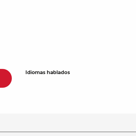
Idiomas hablados
Idiomas hablados