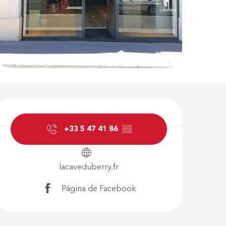
Horarios y d
+33 5 47 41 86
▒▒
lacaveduberry.fr
Página de Facebook