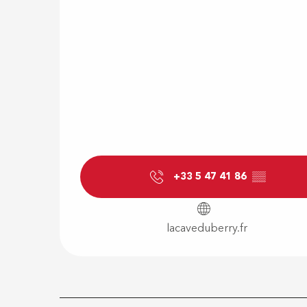
+33 5 47 41 86
▒▒
lacaveduberry.fr