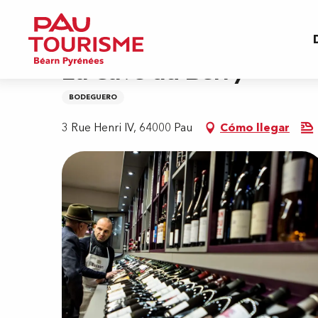
Aller
Inicio
La Cave du Berry
au
contenu
principal
La Cave du Berry
BODEGUERO
3 Rue Henri IV, 64000 Pau
Cómo llegar