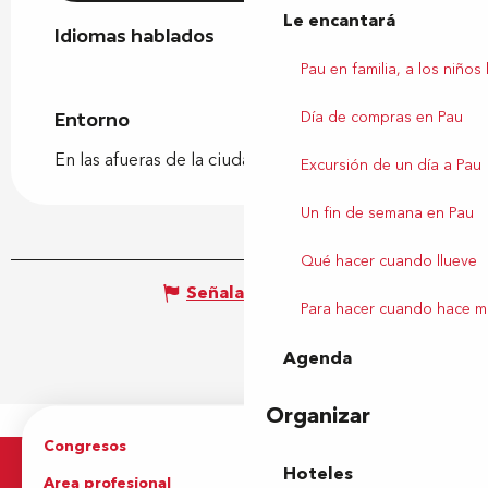
Le encantará
Idiomas hablados
Idiomas hablados
Pau en familia, a los niños
Día de compras en Pau
Entorno
Entorno
En las afueras de la ciudad
Excursión de un día a Pau
Un fin de semana en Pau
Qué hacer cuando llueve
Señalar un error
Para hacer cuando hace m
Agenda
Organizar
Congresos
Grupos
Hoteles
Area profesional
Prensa