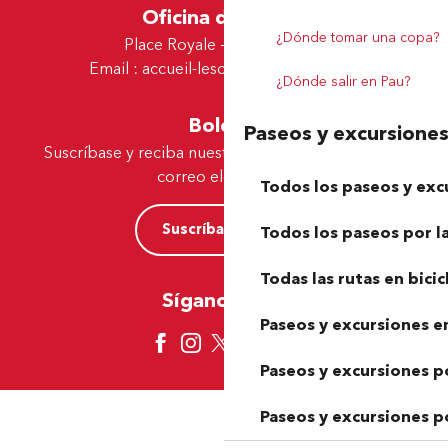
Oficina de Lescar
¿Dónde tomar una copa?
Place Royale - 64230 Lescar
Email :
accueil-lescar@tourismepau.fr
¿Dónde salir en Pau?
Boletín
Paseos y excursione
Suscríbase y reciba nuestras ofertas y noticias por
correo electrónico
Todos los paseos y exc
Suscríbase ahora
Todos los paseos por la
Todas las rutas en bicic
Síganos aquí
Paseos y excursiones en
Paseos y excursiones p
Paseos y excursiones p