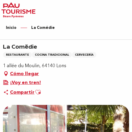
Aller
au
contenu
principal
Inicio
La Comédie
La Comédie
RESTAURANTE
COCINA TRADICIONAL
CERVECERÍA
1 allée du Moulin, 64140 Lons
Cómo llegar
¡Voy en tren!
Ajouter aux favoris
Compartir