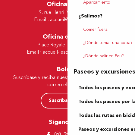
Aparcamiento
Oficina de Pau
9, rue Henri IV - 64000 Pau
¿Salimos?
Email :
accueil@tourismepau.fr
Comer fuera
Oficina de Lescar
¿Dónde tomar una copa?
Place Royale - 64230 Lescar
Email :
accueil-lescar@tourismepau.fr
¿Dónde salir en Pau?
Boletín
Paseos y excursione
Suscríbase y reciba nuestras ofertas y noticias por
correo electrónico
Todos los paseos y exc
Suscríbase ahora
Todos los paseos por la
Todas las rutas en bicic
Síganos aquí
Paseos y excursiones en