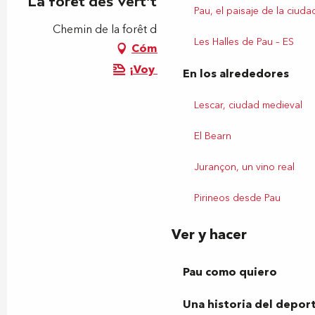
La forêt des Vert'tiges
Pau, el paisaje de la ciuda
Chemin de la forêt de Bastard, 64000 Pau
Les Halles de Pau – ES
Cómo llegar
¡Voy en tren!
En los alrededores
Lescar, ciudad medieval
El Bearn
Jurançon, un vino real
Pirineos desde Pau
Ver y hacer
Pau como quiero
Una historia del depor