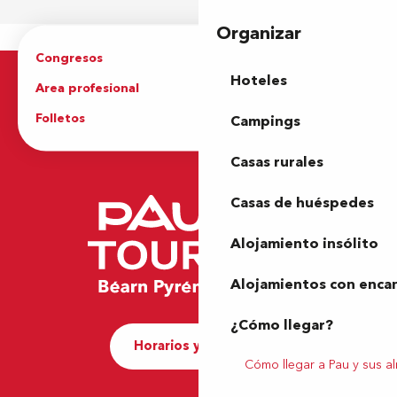
Organizar
Congresos
Grupos
Hoteles
Area profesional
Prensa
Folletos
Oficina de Turismo
Campings
Casas rurales
Casas de huéspedes
Alojamiento insólito
Alojamientos con enca
¿Cómo llegar?
Horarios y contacto
Cómo llegar a Pau y sus a