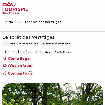
Aller
au
contenu
principal
Inicio
La forêt des Vert'tiges
La forêt des Vert'tiges
ACTIVIDADES DEPORTIVAS
ACROBACIA-ARBÓREA
Chemin de la forêt de Bastard, 64000 Pau
Cómo llegar
¡Voy en tren!
Ajouter aux favoris
Compartir