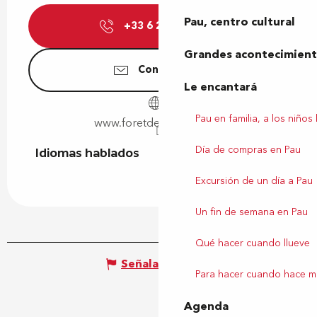
Pau, centro cultural
+33 6 29 60 03
▒▒
Grandes acontecimiento
Contáctenos
Le encantará
Pau en familia, a los niños
www.foretdesvert-tiges.fr
Día de compras en Pau
Idiomas hablados
Idiomas hablados
Excursión de un día a Pau
Un fin de semana en Pau
Qué hacer cuando llueve
Señalar un error
Para hacer cuando hace m
Agenda