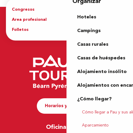
Organizar
Congresos
Grupos
Hoteles
Area profesional
Prensa
Folletos
Oficina de Turismo
Campings
Casas rurales
Casas de huéspedes
Alojamiento insólito
Alojamientos con enca
¿Cómo llegar?
Horarios y contacto
Cómo llegar a Pau y sus a
Aparcamiento
Oficina de Pau