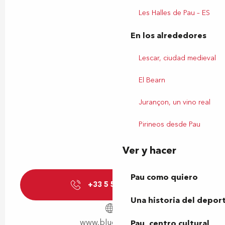
Les Halles de Pau – ES
En los alrededores
Lescar, ciudad medieval
El Bearn
Jurançon, un vino real
Pirineos desde Pau
Ver y hacer
Pau como quiero
+33 5 59 83 13
▒▒
Una historia del depor
www.bluegreen.fr
Pau, centro cultural