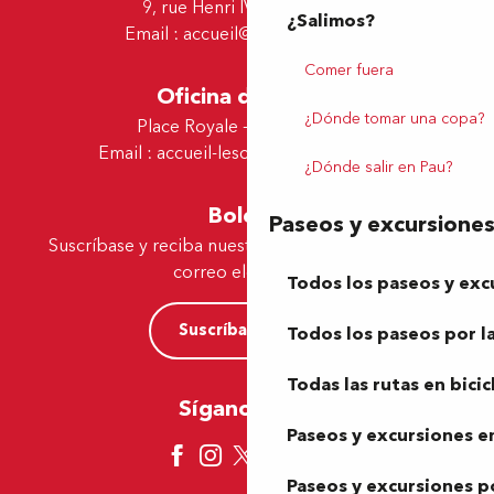
9, rue Henri IV - 64000 Pau
¿Salimos?
Email :
accueil@tourismepau.fr
Comer fuera
Oficina de Lescar
¿Dónde tomar una copa?
Place Royale - 64230 Lescar
Email :
accueil-lescar@tourismepau.fr
¿Dónde salir en Pau?
Boletín
Paseos y excursione
Suscríbase y reciba nuestras ofertas y noticias por
correo electrónico
Todos los paseos y exc
Suscríbase ahora
Todos los paseos por la
Todas las rutas en bicic
Síganos aquí
Paseos y excursiones en
Paseos y excursiones p