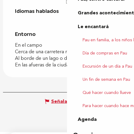
Idiomas hablados
Idiomas hablados
Grandes acontecimiento
Le encantará
Entorno
Entorno
Pau en familia, a los niños
En el campo
Cerca de una carretera nacional
Día de compras en Pau
Al borde de un lago o de un estanque
En las afueras de la ciudad
Excursión de un día a Pau
Un fin de semana en Pau
Qué hacer cuando llueve
Señalar un error
Para hacer cuando hace m
Agenda