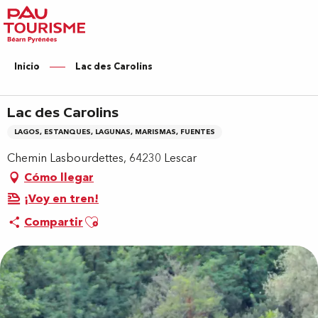
Aller
au
contenu
principal
Inicio
Lac des Carolins
Lac des Carolins
LAGOS, ESTANQUES, LAGUNAS, MARISMAS, FUENTES
Chemin Lasbourdettes, 64230 Lescar
Cómo llegar
¡Voy en tren!
Ajouter aux favoris
Compartir