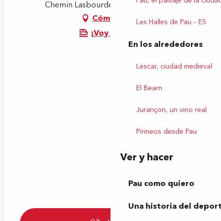
Pau, el paisaje de la ciuda
Chemin Lasbourdettes, 64230 Lescar
Cómo llegar
Les Halles de Pau – ES
¡Voy en tren!
En los alrededores
Lescar, ciudad medieval
El Bearn
Jurançon, un vino real
Pirineos desde Pau
Ver y hacer
Pau como quiero
Una historia del depor