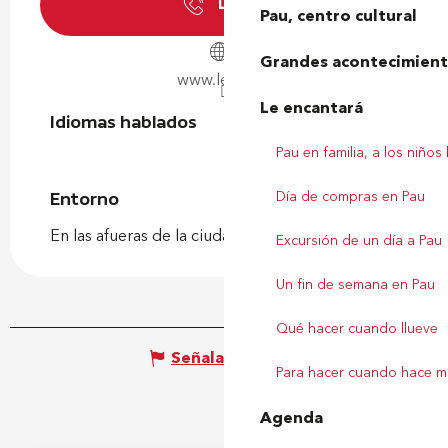
Llamar
Pau, centro cultural
Grandes acontecimiento
www.lescar.fr
Le encantará
Idiomas hablados
Idiomas hablados
Pau en familia, a los niños
Día de compras en Pau
Entorno
Entorno
En las afueras de la ciudad
Excursión de un día a Pau
Un fin de semana en Pau
Qué hacer cuando llueve
Señalar un error
Para hacer cuando hace m
Agenda