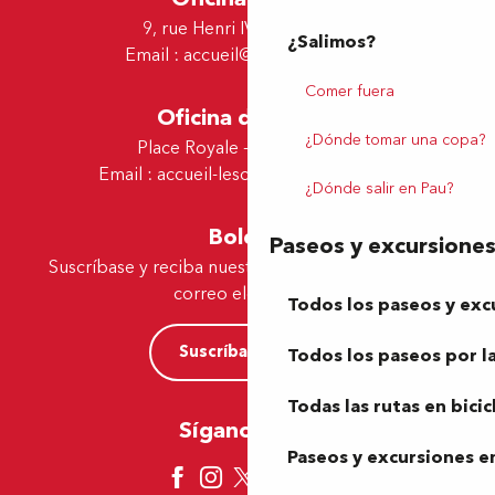
9, rue Henri IV - 64000 Pau
¿Salimos?
Email :
accueil@tourismepau.fr
Comer fuera
Oficina de Lescar
¿Dónde tomar una copa?
Place Royale - 64230 Lescar
Email :
accueil-lescar@tourismepau.fr
¿Dónde salir en Pau?
Boletín
Paseos y excursione
Suscríbase y reciba nuestras ofertas y noticias por
correo electrónico
Todos los paseos y exc
Suscríbase ahora
Todos los paseos por la
Todas las rutas en bicic
Síganos aquí
Paseos y excursiones en