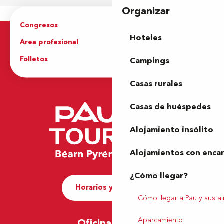
Organizar
Congresos
Grupos
Hoteles
Area profesional
Prensa
Folletos
Oficina de Turismo
Campings
Casas rurales
Casas de huéspedes
Alojamiento insólito
Alojamientos con enca
¿Cómo llegar?
Horarios y contacto
Cómo llegar a Pau y sus a
Aparcamiento
Oficina de Pau