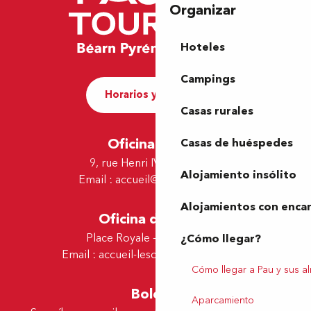
Organizar
Hoteles
Campings
Horarios y contacto
Casas rurales
Oficina de Pau
Casas de huéspedes
9, rue Henri IV - 64000 Pau
Alojamiento insólito
Email :
accueil@tourismepau.fr
Alojamientos con enca
Oficina de Lescar
Place Royale - 64230 Lescar
¿Cómo llegar?
Email :
accueil-lescar@tourismepau.fr
Cómo llegar a Pau y sus a
Boletín
Aparcamiento