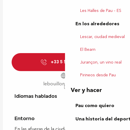
Les Halles de Pau – ES
En los alrededores
Lescar, ciudad medieval
El Bearn
+33 5 59 33 71
▒▒
Jurançon, un vino real
Pirineos desde Pau
lebouillonbearnais.fr
Ver y hacer
Idiomas hablados
Idiomas hablados
Pau como quiero
Entorno
Entorno
Una historia del depor
En las afueras de la ciudad