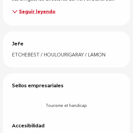
Seguir leyendo
Jefe
Jefe
ETCHEBEST / HOULOURIGARAY / LAMON
Oferta de prestaciones
Sellos empresariales
Sellos empresariales
Tourisme et handicap
Accesibilidad
Accesibilidad