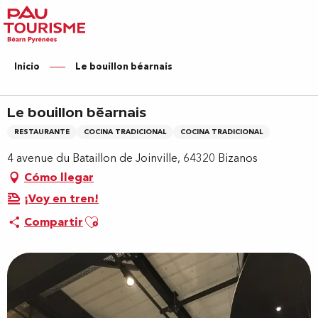
Aller
au
contenu
principal
Inicio
Le bouillon béarnais
Le bouillon béarnais
RESTAURANTE
COCINA TRADICIONAL
COCINA TRADICIONAL
4 avenue du Bataillon de Joinville, 64320 Bizanos
Cómo llegar
¡Voy en tren!
Ajouter aux favoris
Compartir