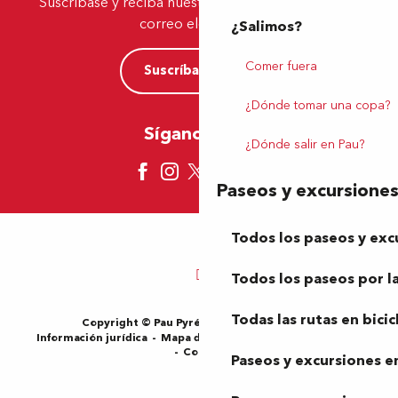
Suscríbase y reciba nuestras ofertas y noticias por
correo electrónico
¿Salimos?
Comer fuera
Suscríbase ahora
¿Dónde tomar una copa?
Síganos aquí
¿Dónde salir en Pau?
Paseos y excursione
Todos los paseos y exc
Todos los paseos por la
Todas las rutas en bicic
Copyright © Pau Pyrénées Tourisme 2024
Información jurídica
Mapa del sitio
Condiciones de uso
Cookies
Paseos y excursiones en