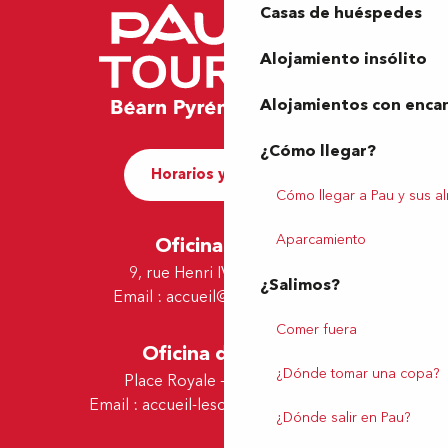
Casas de huéspedes
Alojamiento insólito
Alojamientos con enca
¿Cómo llegar?
Horarios y contacto
Cómo llegar a Pau y sus a
Aparcamiento
Oficina de Pau
9, rue Henri IV - 64000 Pau
¿Salimos?
Email :
accueil@tourismepau.fr
Comer fuera
Oficina de Lescar
¿Dónde tomar una copa?
Place Royale - 64230 Lescar
Email :
accueil-lescar@tourismepau.fr
¿Dónde salir en Pau?