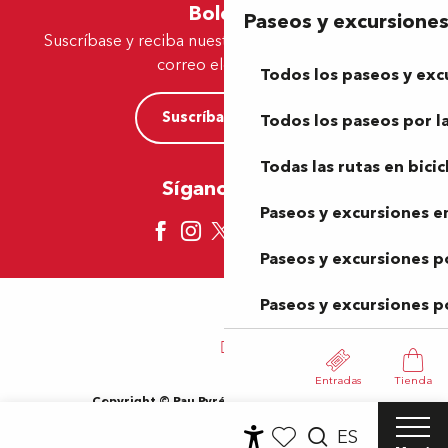
Boletín
Paseos y excursione
Suscríbase y reciba nuestras ofertas y noticias por
correo electrónico
Todos los paseos y exc
Suscríbase ahora
Todos los paseos por la
Todas las rutas en bicic
Síganos aquí
Paseos y excursiones en
Paseos y excursiones p
Paseos y excursiones p
Entradas
Tienda
Copyright © Pau Pyrénées Tourisme 2024
Información jurídica
Mapa del sitio
Condiciones de uso
ES
Cookies