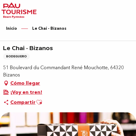
Aller
au
contenu
principal
Inicio
Le Chai - Bizanos
Le Chai - Bizanos
BODEGUERO
51 Boulevard du Commandant René Mouchotte, 64320
Bizanos
Cómo llegar
¡Voy en tren!
Ajouter aux favoris
Compartir