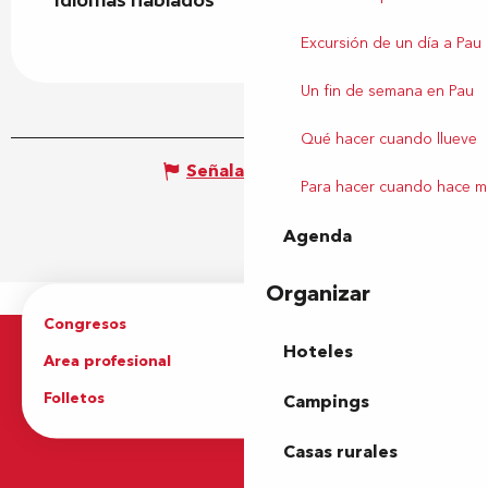
Idiomas hablados
Idiomas hablados
Excursión de un día a Pau
Un fin de semana en Pau
Qué hacer cuando llueve
Señalar un error
Para hacer cuando hace m
Agenda
Organizar
Congresos
Grupos
Hoteles
Area profesional
Prensa
Folletos
Oficina de Turismo
Campings
Casas rurales