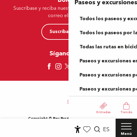
Paseos y excursione
Suscríbase y reciba nuestras ofertas y noticias por
correo electrónico
Todos los paseos y exc
Suscríbase ahora
Todos los paseos por la
Todas las rutas en bicic
Síganos aquí
Paseos y excursiones en
Paseos y excursiones p
Paseos y excursiones p
Entradas
Tienda
Copyright © Pau Pyrénées Tourisme 2024
Información jurídica
Mapa del sitio
Condiciones de uso
ES
Cookies
Menú