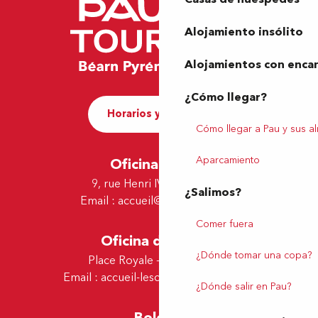
Alojamiento insólito
Alojamientos con enca
¿Cómo llegar?
Horarios y contacto
Cómo llegar a Pau y sus a
Aparcamiento
Oficina de Pau
9, rue Henri IV - 64000 Pau
¿Salimos?
Email :
accueil@tourismepau.fr
Comer fuera
Oficina de Lescar
¿Dónde tomar una copa?
Place Royale - 64230 Lescar
Email :
accueil-lescar@tourismepau.fr
¿Dónde salir en Pau?
Boletín