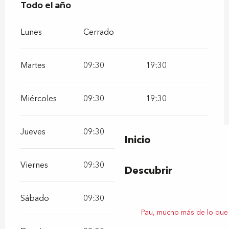
Todo el año
Todo el año
Lunes
Cerrado
Martes
09:30
19:30
Miércoles
09:30
19:30
Jueves
09:30
19:30
Inicio
Viernes
09:30
19:30
Descubrir
Sábado
09:30
19:30
Pau, mucho más de lo que