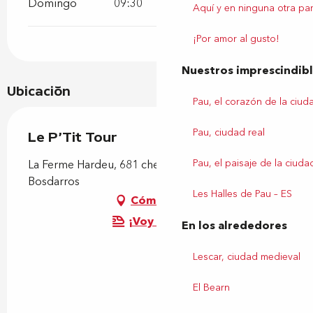
Domingo
09:30
19:30
Aquí y en ninguna otra par
¡Por amor al gusto!
Nuestros imprescindib
Ubicación
Pau, el corazón de la ciud
Pau, ciudad real
Le P'Tit Tour
Pau, el paisaje de la ciuda
La Ferme Hardeu, 681 chemin de Prim, 64290
Bosdarros
Les Halles de Pau – ES
Cómo llegar
¡Voy en tren!
En los alrededores
Lescar, ciudad medieval
El Bearn