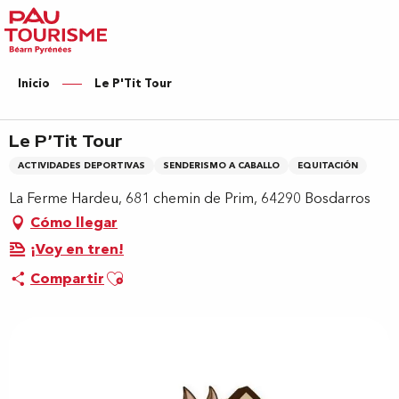
Aller
au
contenu
principal
Inicio
Le P'Tit Tour
Le P'Tit Tour
ACTIVIDADES DEPORTIVAS
SENDERISMO A CABALLO
EQUITACIÓN
La Ferme Hardeu, 681 chemin de Prim, 64290 Bosdarros
Cómo llegar
¡Voy en tren!
Ajouter aux favoris
Compartir