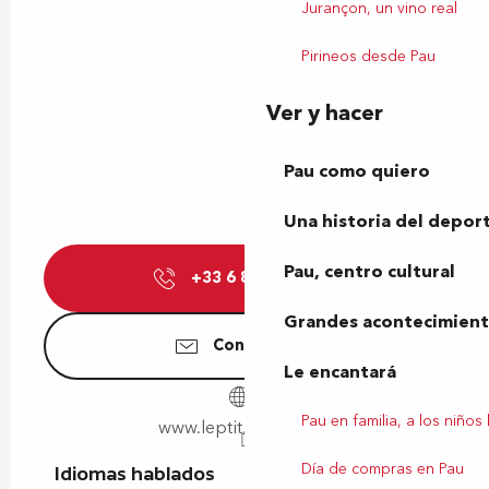
Jurançon, un vino real
Pirineos desde Pau
Ver y hacer
Pau como quiero
Una historia del depor
Pau, centro cultural
+33 6 85 51 77
▒▒
Grandes acontecimiento
Contáctenos
Le encantará
Pau en familia, a los niños
www.leptit.tour.free.fr
Día de compras en Pau
Idiomas hablados
Idiomas hablados