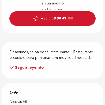
en un minuto
Ver los horarios
+33 5 59 98 43
▒▒
Descripción
Desayunos, salón de té, restaurante... Restaurante 
accesible para personas con movilidad reducida.
Seguir leyendo
Jefe
Jefe
Nicolas Filat