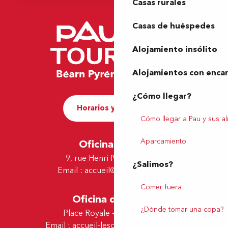
Casas rurales
Casas de huéspedes
Alojamiento insólito
Alojamientos con enca
¿Cómo llegar?
Horarios y contacto
Cómo llegar a Pau y sus a
Aparcamiento
Oficina de Pau
9, rue Henri IV - 64000 Pau
¿Salimos?
Email :
accueil@tourismepau.fr
Comer fuera
Oficina de Lescar
¿Dónde tomar una copa?
Place Royale - 64230 Lescar
Email :
accueil-lescar@tourismepau.fr