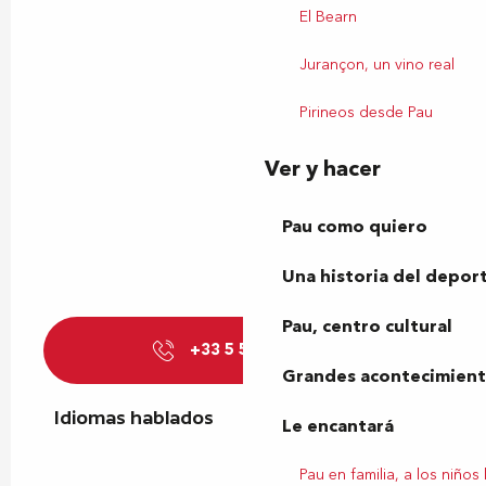
El Bearn
Jurançon, un vino real
Pirineos desde Pau
Ver y hacer
Pau como quiero
Una historia del depor
Pau, centro cultural
+33 5 59 98 43
▒▒
Grandes acontecimiento
Idiomas hablados
Idiomas hablados
Le encantará
Pau en familia, a los niños