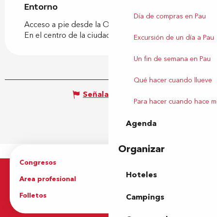
Entorno
Entorno
Día de compras en Pau
Acceso a pie desde la Oficina de Turismo
En el centro de la ciudad
Excursión de un día a Pau
Un fin de semana en Pau
Qué hacer cuando llueve
Señalar un error
Para hacer cuando hace m
Agenda
Organizar
Congresos
Grupos
Hoteles
Area profesional
Prensa
Folletos
Oficina de Turismo
Campings