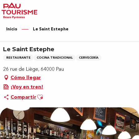
Aller
au
contenu
principal
Inicio
Le Saint Estephe
Le Saint Estephe
RESTAURANTE
COCINA TRADICIONAL
CERVECERÍA
26 rue de Liège, 64000 Pau
Cómo llegar
¡Voy en tren!
Ajouter aux favoris
Compartir