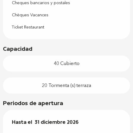
Cheques bancarios y postales
Chèques Vacances
Ticket Restaurant
Capacidad
40 Cubierto
20 Tormenta (s) terraza
Periodos de apertura
Del
Hasta el
2 enero 2026
31 diciembre 2026
al
31 diciembre 2026