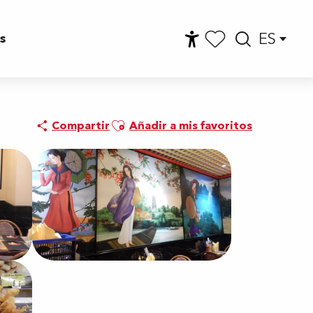
ES
s
Accessibilité
Busca
Voir les favoris
Ajouter aux favoris
Compartir
Añadir a mis favoritos