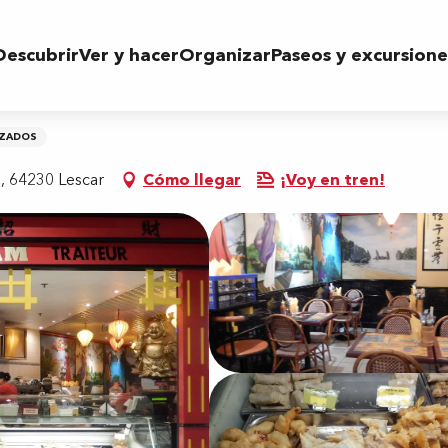
Descubrir
Ver y hacer
Organizar
Paseos y excursione
IZADOS
, 64230 Lescar
Cómo llegar
¡Voy en tren!