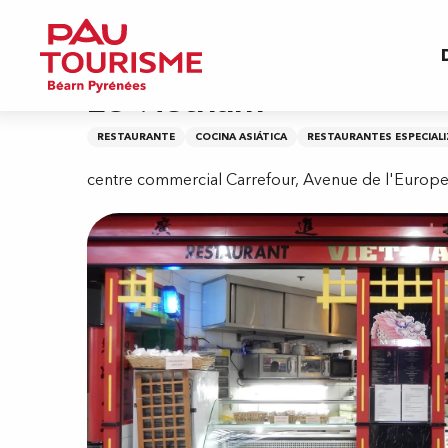
Aller
Inicio
Le Vietnam
au
contenu
principal
Le Vietnam
RESTAURANTE
COCINA ASIÁTICA
RESTAURANTES ESPECIAL
centre commercial Carrefour, Avenue de l'Europe