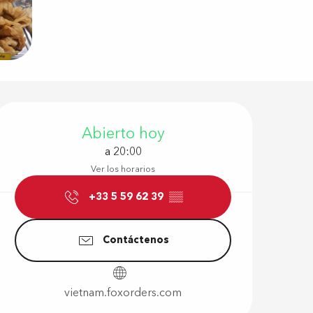
Horarios y d
Abierto hoy
a 20:00
Ver los horarios
+33 5 59 62 39
▒▒
Contáctenos
vietnam.foxorders.com