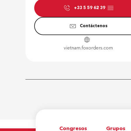
+33 5 59 62 39
▒▒
Contáctenos
vietnam.foxorders.com
Congresos
Grupos