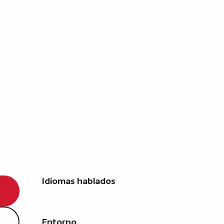
Idiomas hablados
Idiomas hablados
Entorno
Entorno