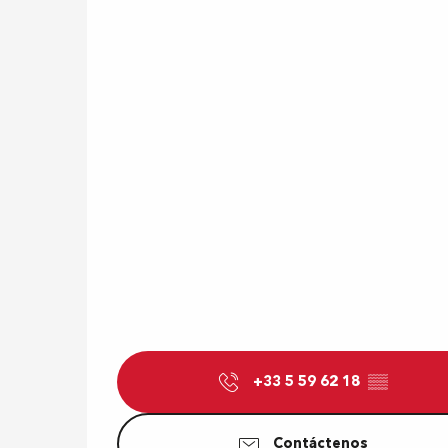
+33 5 59 62 18
▒▒
Contáctenos