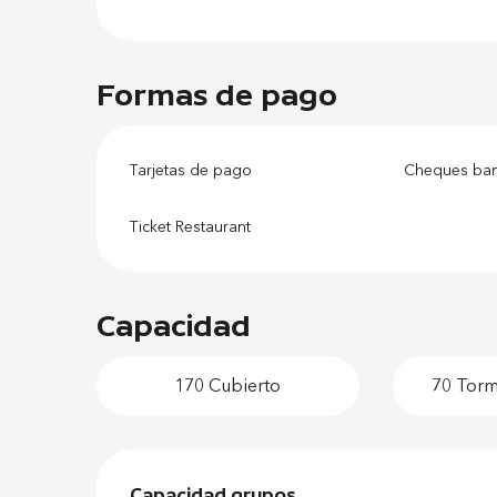
Formas de pago
Tarjetas de pago
Cheques banc
Ticket Restaurant
Capacidad
170 Cubierto
70 Torme
Capacidad grupos
Capacidad grupos