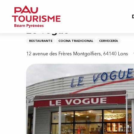
Aller
Inicio
Le Vogue
au
contenu
principal
Le Vogue
RESTAURANTE
COCINA TRADICIONAL
CERVECERÍA
12 avenue des Frères Montgolfiers, 64140 Lons