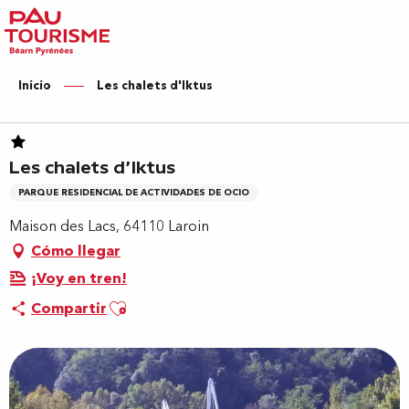
Aller
au
contenu
principal
Inicio
Les chalets d'Iktus
Les chalets d'Iktus
PARQUE RESIDENCIAL DE ACTIVIDADES DE OCIO
Maison des Lacs, 64110 Laroin
Cómo llegar
¡Voy en tren!
Ajouter aux favoris
Compartir