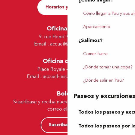
¿Cómo llegar?
Horarios y contacto
Cómo llegar a Pau y sus a
Aparcamiento
Oficina de Pau
9, rue Henri IV - 64000 Pau
¿Salimos?
Email :
accueil@tourismepau.fr
Comer fuera
Oficina de Lescar
¿Dónde tomar una copa?
Place Royale - 64230 Lescar
Email :
accueil-lescar@tourismepau.fr
¿Dónde salir en Pau?
Boletín
Paseos y excursione
Suscríbase y reciba nuestras ofertas y noticias por
correo electrónico
Todos los paseos y exc
Suscríbase ahora
Todos los paseos por la