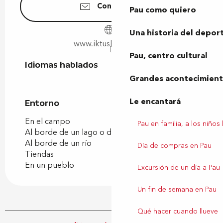
Contáctenos
Pau como quiero
Una historia del depor
www.iktusbearn.com
Pau, centro cultural
Idiomas hablados
Idiomas hablados
Grandes acontecimiento
Le encantará
Entorno
Entorno
En el campo
Pau en familia, a los niños
Al borde de un lago o de un estanque
Al borde de un río
Día de compras en Pau
Tiendas
En un pueblo
Excursión de un día a Pau
Un fin de semana en Pau
Qué hacer cuando llueve