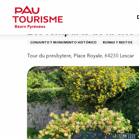
Aller
Inicio
Les remparts de la cité de Lescar
au
contenu
principal
Les remparts de la cité
CONJUNTO Y MONUMENTO HISTÓRICO
RUINAS Y RESTOS
Tour du presbytere, Place Royale, 64230 Lescar