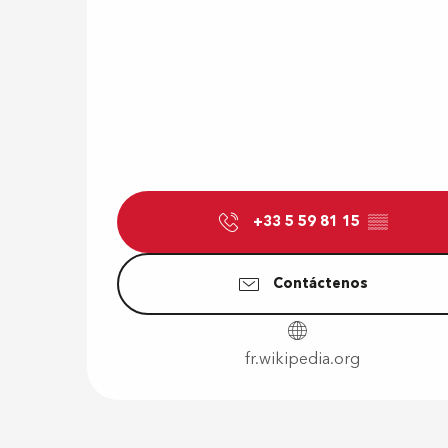
+33 5 59 81 15
▒▒
Contáctenos
fr.wikipedia.org