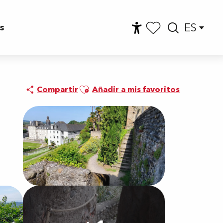
ES
s
Accessibilité
Busca
Voir les favoris
Ajouter aux favoris
Compartir
Añadir a mis favoritos