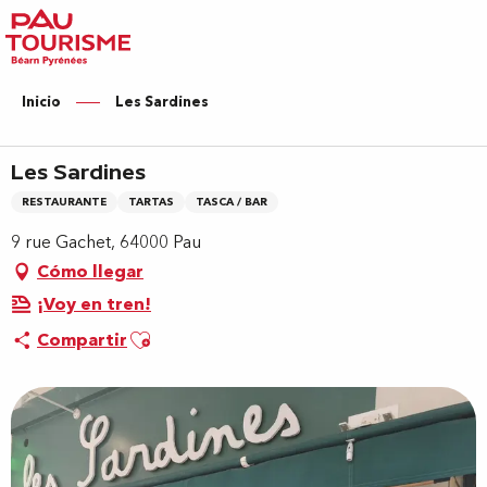
Aller
au
contenu
principal
Inicio
Les Sardines
Les Sardines
RESTAURANTE
TARTAS
TASCA / BAR
9 rue Gachet, 64000 Pau
Cómo llegar
¡Voy en tren!
Ajouter aux favoris
Compartir