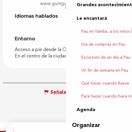
www.guinguettecesoir.fr
Grandes acontecimiento
Idiomas hablados
Idiomas hablados
Le encantará
Pau en familia, a los niños
Entorno
Entorno
Día de compras en Pau
Acceso a pie desde la Oficina de Turismo
En el centro de la ciudad
Excursión de un día a Pau
Un fin de semana en Pau
Qué hacer cuando llueve
Señalar un error
Para hacer cuando hace m
Agenda
Organizar