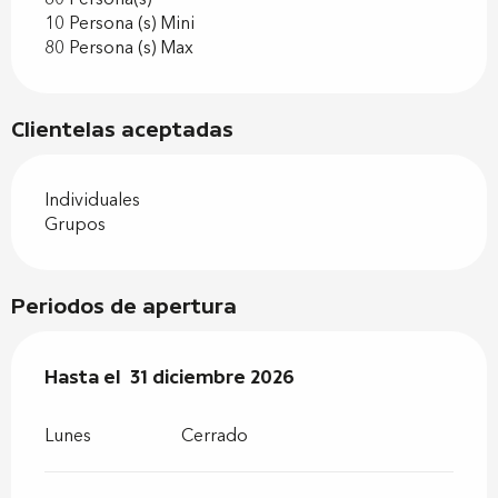
10 Persona (s) Mini
80 Persona (s) Max
Clientelas aceptadas
Individuales
Grupos
Periodos de apertura
Del
Hasta el
2 enero 2026
31 diciembre 2026
al
31 diciembre 2026
Lunes
Cerrado