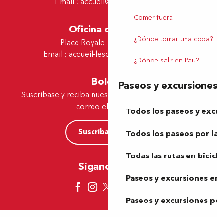
Email :
accueil@tourismepau.fr
Comer fuera
Oficina de Lescar
¿Dónde tomar una copa?
Place Royale - 64230 Lescar
Email :
accueil-lescar@tourismepau.fr
¿Dónde salir en Pau?
Boletín
Paseos y excursione
Suscríbase y reciba nuestras ofertas y noticias por
correo electrónico
Todos los paseos y exc
Suscríbase ahora
Todos los paseos por la
Todas las rutas en bicic
Síganos aquí
Paseos y excursiones en
Paseos y excursiones p