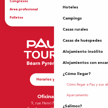
Congresos
Grupos
Hoteles
Area profesional
Prensa
Folletos
Oficina de Turismo
Campings
Casas rurales
Casas de huéspedes
Alojamiento insólito
Alojamientos con enca
¿Cómo llegar?
Horarios y contacto
Cómo llegar a Pau y sus a
Aparcamiento
Oficina de Pau
9, rue Henri IV - 64000 Pau
¿Salimos?