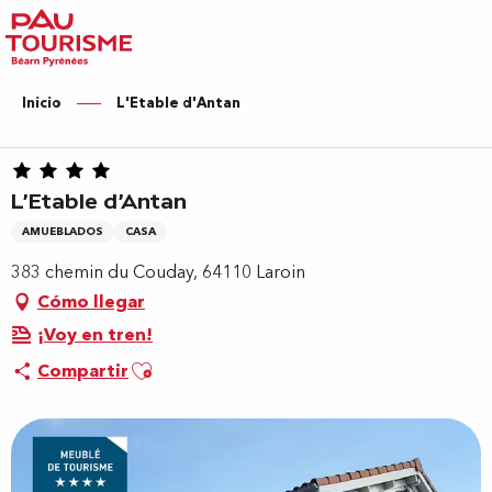
Aller
au
contenu
principal
Inicio
L'Etable d'Antan
L'Etable d'Antan
AMUEBLADOS
CASA
383 chemin du Couday, 64110 Laroin
Cómo llegar
¡Voy en tren!
Ajouter aux favoris
Compartir