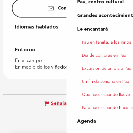
Pau, centro cultural
Contáctenos
Grandes acontecimiento
Idiomas hablados
Idiomas hablados
Le encantará
Pau en familia, a los niños
Entorno
Entorno
Día de compras en Pau
En el campo
En medio de los viñedos
Excursión de un día a Pau
Un fin de semana en Pau
Qué hacer cuando llueve
Señalar un error
Para hacer cuando hace m
Agenda