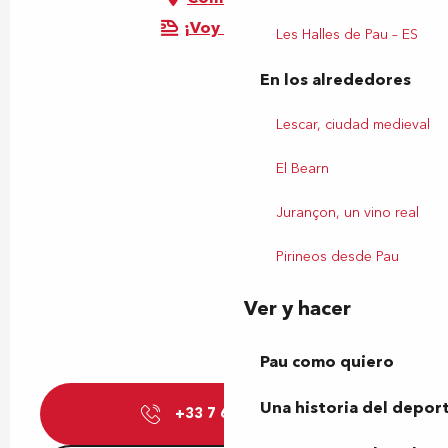
¡Voy en tren!
Les Halles de Pau – ES
En los alrededores
Lescar, ciudad medieval
El Bearn
Jurançon, un vino real
Pirineos desde Pau
Ver y hacer
Pau como quiero
Una historia del depor
+33 7 69 39 97
▒▒