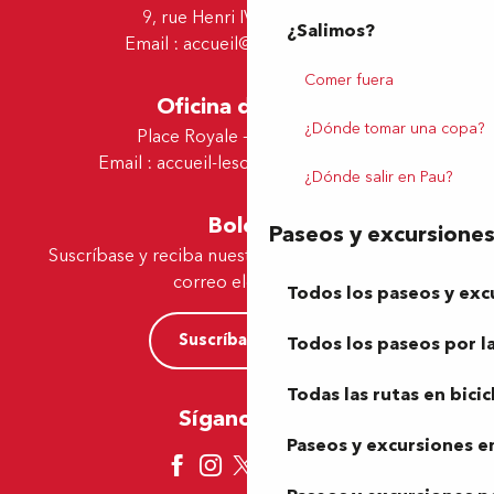
9, rue Henri IV - 64000 Pau
¿Salimos?
Email :
accueil@tourismepau.fr
Comer fuera
Oficina de Lescar
¿Dónde tomar una copa?
Place Royale - 64230 Lescar
Email :
accueil-lescar@tourismepau.fr
¿Dónde salir en Pau?
Boletín
Paseos y excursione
Suscríbase y reciba nuestras ofertas y noticias por
correo electrónico
Todos los paseos y exc
Suscríbase ahora
Todos los paseos por la
Todas las rutas en bicic
Síganos aquí
Paseos y excursiones en