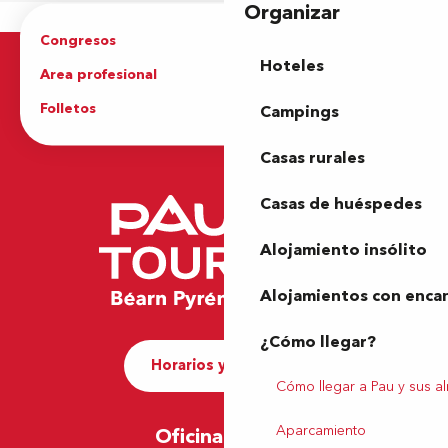
Organizar
Congresos
Grupos
Hoteles
Area profesional
Prensa
Folletos
Oficina de Turismo
Campings
Casas rurales
Casas de huéspedes
Alojamiento insólito
Alojamientos con enca
¿Cómo llegar?
Horarios y contacto
Cómo llegar a Pau y sus a
Aparcamiento
Oficina de Pau