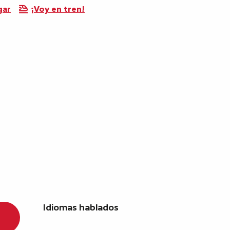
gar
¡Voy en tren!
Idiomas hablados
Idiomas hablados