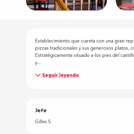
Descripci
Establecimiento que cuenta con una gran repu
pizzas tradicionales y sus generosos platos, c
Estratégicamente situado a los pies del castil
y...
Seguir leyendo
Jefe
Jefe
Gilles S