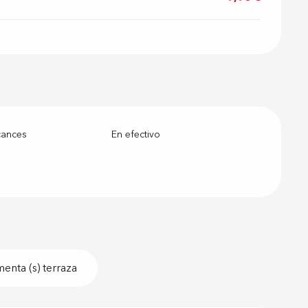
cances
En efectivo
enta (s) terraza