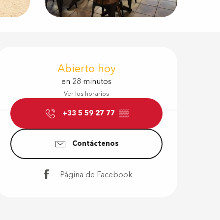
Horarios y d
Abierto hoy
en 28 minutos
Ver los horarios
+33 5 59 27 77
▒▒
Contáctenos
Página de Facebook