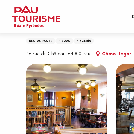
Aller
Inicio
L'Etna
au
contenu
principal
L'Etna
RESTAURANTE
PIZZAS
PIZZERÍA
16 rue du Château, 64000 Pau
Cómo llegar