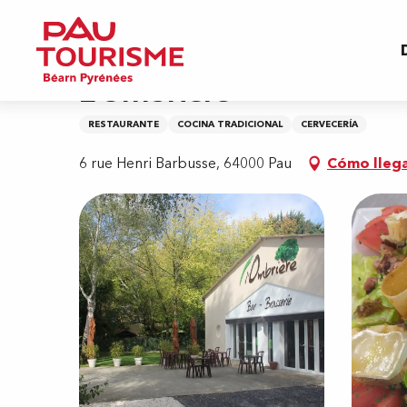
Aller
Inicio
L'Ombrière
au
contenu
principal
L'Ombrière
RESTAURANTE
COCINA TRADICIONAL
CERVECERÍA
6 rue Henri Barbusse, 64000 Pau
Cómo lleg