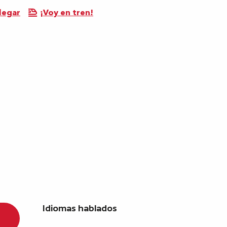
legar
¡Voy en tren!
Idiomas hablados
Idiomas hablados