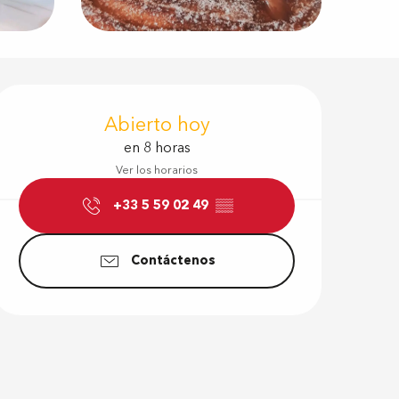
Horarios y d
Abierto hoy
en 8 horas
Ver los horarios
+33 5 59 02 49
▒▒
Contáctenos