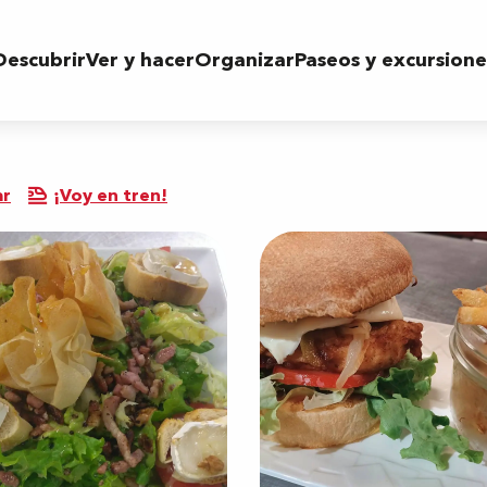
Descubrir
Ver y hacer
Organizar
Paseos y excursione
ar
¡Voy en tren!