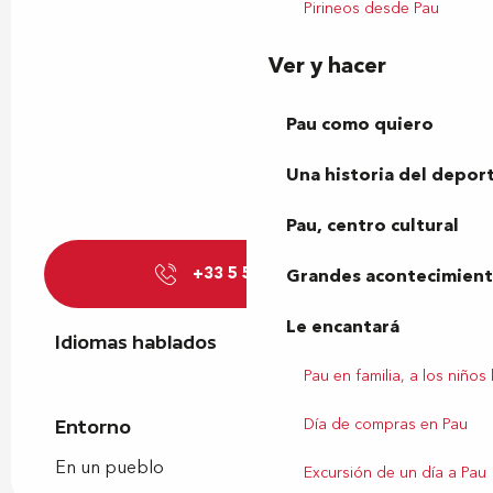
Pirineos desde Pau
Ver y hacer
Pau como quiero
Una historia del depor
Pau, centro cultural
+33 5 59 68 48
▒▒
Grandes acontecimiento
Le encantará
Idiomas hablados
Idiomas hablados
Pau en familia, a los niños
Día de compras en Pau
Entorno
Entorno
En un pueblo
Excursión de un día a Pau