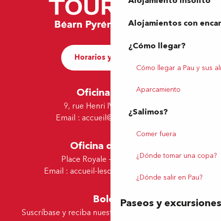
Alojamiento insólito
Alojamientos con enca
¿Cómo llegar?
Horarios y contacto
Cómo llegar a Pau y sus a
Aparcamiento
Oficina de Pau
9, rue Henri IV - 64000 Pau
¿Salimos?
Email :
accueil@tourismepau.fr
Comer fuera
Oficina de Lescar
¿Dónde tomar una copa?
Place Royale - 64230 Lescar
Email :
accueil-lescar@tourismepau.fr
¿Dónde salir en Pau?
Boletín
Paseos y excursione
Suscríbase y reciba nuestras ofertas y noticias por