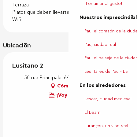
¡Por amor al gusto!
Terraza
Platos que deben llevarse
Nuestros imprescindib
Wifi
Pau, el corazón de la ciud
Pau, ciudad real
Ubicación
Pau, el paisaje de la ciuda
Lusitano 2
Les Halles de Pau – ES
50 rue Principale, 64230 Poey-de-Lescar
En los alrededores
Cómo llegar
¡Voy en tren!
Lescar, ciudad medieval
El Bearn
Jurançon, un vino real