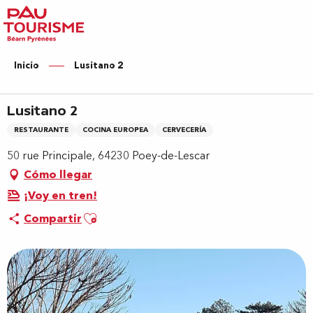
Aller
au
contenu
principal
Inicio
Lusitano 2
Lusitano 2
RESTAURANTE
COCINA EUROPEA
CERVECERÍA
50 rue Principale, 64230 Poey-de-Lescar
Cómo llegar
¡Voy en tren!
Ajouter aux favoris
Compartir