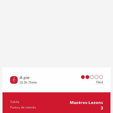
A pie
Fácil
2h 15min
Salida
Mazères-Lezons
Información práctica
Puntos de interés
3