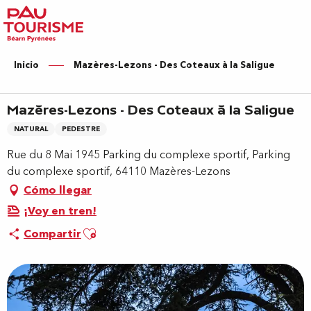
Aller
au
contenu
principal
Inicio
Mazères-Lezons - Des Coteaux à la Saligue
Mazères-Lezons - Des Coteaux à la Saligue
NATURAL
PEDESTRE
Rue du 8 Mai 1945 Parking du complexe sportif, Parking
du complexe sportif, 64110 Mazères-Lezons
Cómo llegar
¡Voy en tren!
Ajouter aux favoris
Compartir