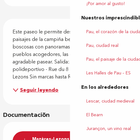
¡Por amor al gusto!
Nuestros imprescindib
Descripción
Este paseo le permite descubrir la variedad de 
Pau, el corazón de la ciud
paisajes de la campiña bearnesa, las laderas 
Pau, ciudad real
boscosas con panoramas sorprendentes, los 
pueblos acogedores, las orillas del Gave donde es 
Pau, el paisaje de la ciuda
agradable pasear. Salida: Aparcamiento del 
polideportivo - Rue du 8 Mai 1945 - Mazères-
Les Halles de Pau – ES
Lezons Sin marcas hasta Rue...
En los alrededores
Seguir leyendo
Lescar, ciudad medieval
Documentación
El Bearn
Jurançon, un vino real
Mazères-Lezons - Des Coteaux à la