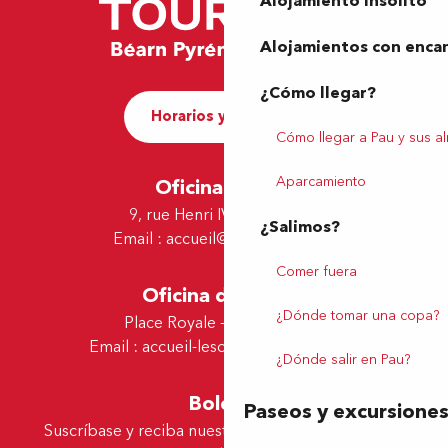
Alojamiento insólito
Alojamientos con enca
¿Cómo llegar?
Horarios y contacto
Cómo llegar a Pau y sus a
Aparcamiento
Oficina de Pau
9, rue Henri IV - 64000 Pau
¿Salimos?
Email :
accueil@tourismepau.fr
Comer fuera
Oficina de Lescar
¿Dónde tomar una copa?
Place Royale - 64230 Lescar
Email :
accueil-lescar@tourismepau.fr
¿Dónde salir en Pau?
Boletín
Paseos y excursione
Suscríbase y reciba nuestras ofertas y noticias por