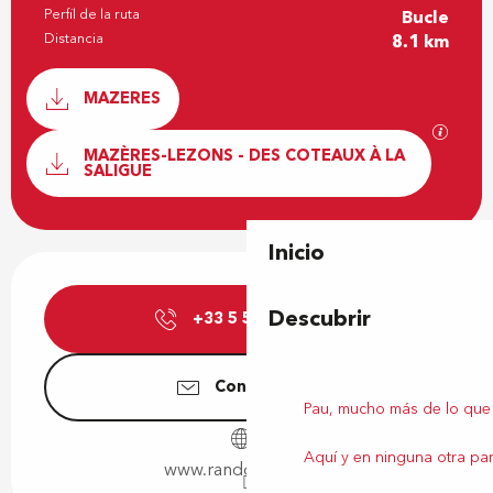
Perfil de la ruta
Bucle
Distancia
8.1 km
Documentación
MAZERES
Los ar
MAZÈRES-LEZONS - DES COTEAUX À LA
SALIGUE
Inicio
Horarios y datos de contacto
Descubrir
+33 5 59 27 27
▒▒
Contáctenos
Pau, mucho más de lo que
Aquí y en ninguna otra par
www.rando-pau.com