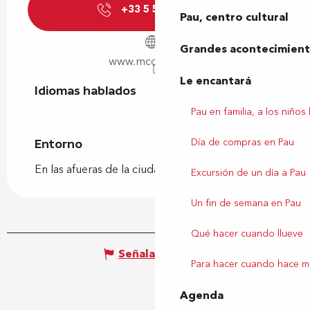
+33 5 59 84 35
▒▒
Pau, centro cultural
Grandes acontecimiento
www.mcdonalds.fr
Le encantará
Idiomas hablados
Idiomas hablados
Pau en familia, a los niños
Día de compras en Pau
Entorno
Entorno
En las afueras de la ciudad
Excursión de un día a Pau
Un fin de semana en Pau
Qué hacer cuando llueve
Señalar un error
Para hacer cuando hace m
Agenda