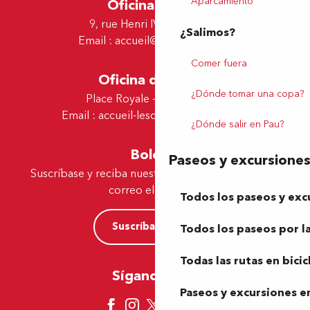
Aparcamiento
Oficina de Pau
9, rue Henri IV - 64000 Pau
¿Salimos?
Email :
accueil@tourismepau.fr
Comer fuera
Oficina de Lescar
¿Dónde tomar una copa?
Place Royale - 64230 Lescar
Email :
accueil-lescar@tourismepau.fr
¿Dónde salir en Pau?
Boletín
Paseos y excursione
Suscríbase y reciba nuestras ofertas y noticias por
correo electrónico
Todos los paseos y exc
Suscríbase ahora
Todos los paseos por la
Todas las rutas en bicic
Síganos aquí
Paseos y excursiones en