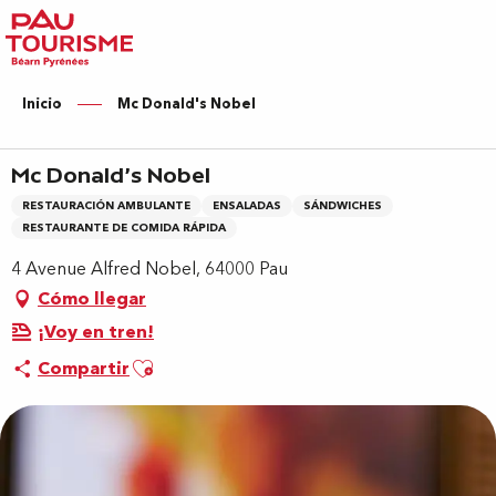
Aller
au
contenu
principal
Inicio
Mc Donald's Nobel
Mc Donald's Nobel
RESTAURACIÓN AMBULANTE
ENSALADAS
SÁNDWICHES
RESTAURANTE DE COMIDA RÁPIDA
4 Avenue Alfred Nobel, 64000 Pau
Cómo llegar
¡Voy en tren!
Ajouter aux favoris
Compartir