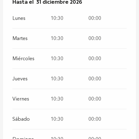
Del
Hasta el
2 enero 2026
31 diciembre 2026
al
31 diciembre 2026
Lunes
10:30
00:00
Martes
10:30
00:00
Miércoles
10:30
00:00
Jueves
10:30
00:00
Viernes
10:30
00:00
Sábado
10:30
00:00