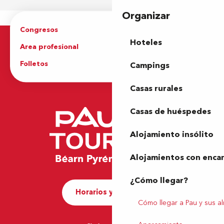
Organizar
Congresos
Grupos
Hoteles
Area profesional
Prensa
Folletos
Oficina de Turismo
Campings
Casas rurales
Casas de huéspedes
Alojamiento insólito
Alojamientos con enca
¿Cómo llegar?
Horarios y contacto
Cómo llegar a Pau y sus a