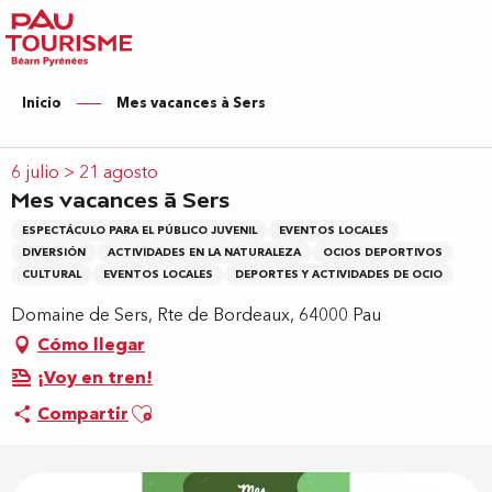
Aller
au
contenu
principal
Inicio
Mes vacances à Sers
6 julio > 21 agosto
Mes vacances à Sers
ESPECTÁCULO PARA EL PÚBLICO JUVENIL
EVENTOS LOCALES
DIVERSIÓN
ACTIVIDADES EN LA NATURALEZA
OCIOS DEPORTIVOS
CULTURAL
EVENTOS LOCALES
DEPORTES Y ACTIVIDADES DE OCIO
Domaine de Sers, Rte de Bordeaux, 64000 Pau
Cómo llegar
¡Voy en tren!
Ajouter aux favoris
Compartir