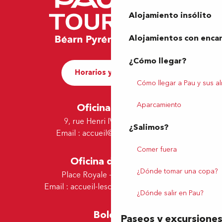
Alojamiento insólito
Alojamientos con enca
¿Cómo llegar?
Horarios y contacto
Cómo llegar a Pau y sus a
Aparcamiento
Oficina de Pau
9, rue Henri IV - 64000 Pau
¿Salimos?
Email :
accueil@tourismepau.fr
Comer fuera
Oficina de Lescar
¿Dónde tomar una copa?
Place Royale - 64230 Lescar
Email :
accueil-lescar@tourismepau.fr
¿Dónde salir en Pau?
Boletín
Paseos y excursione