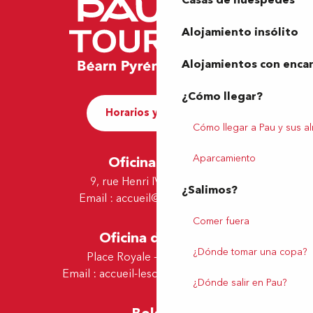
Casas de huéspedes
Alojamiento insólito
Alojamientos con enca
¿Cómo llegar?
Horarios y contacto
Cómo llegar a Pau y sus a
Aparcamiento
Oficina de Pau
9, rue Henri IV - 64000 Pau
¿Salimos?
Email :
accueil@tourismepau.fr
Comer fuera
Oficina de Lescar
¿Dónde tomar una copa?
Place Royale - 64230 Lescar
Email :
accueil-lescar@tourismepau.fr
¿Dónde salir en Pau?