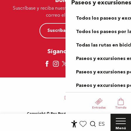
Boletín
Paseos y excursione
Suscríbase y reciba nuestras ofertas y noticias por
correo electrónico
Todos los paseos y exc
Suscríbase ahora
Todos los paseos por la
Todas las rutas en bicic
Síganos aquí
Paseos y excursiones en
Paseos y excursiones p
Paseos y excursiones p
Entradas
Tienda
Copyright © Pau Pyrénées Tourisme 2024
Información jurídica
Mapa del sitio
Condiciones de uso
ES
Cookies
Menú