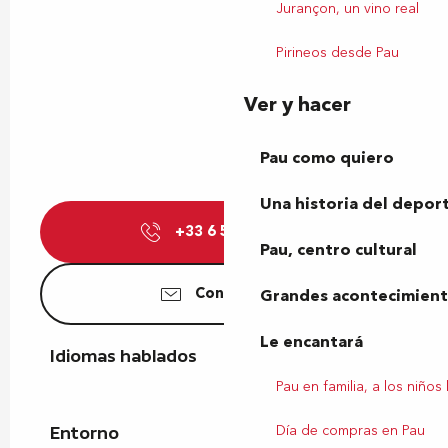
Jurançon, un vino real
Pirineos desde Pau
Ver y hacer
Pau como quiero
Una historia del depor
+33 6 50 54 68
▒▒
Pau, centro cultural
Contáctenos
Grandes acontecimiento
Le encantará
Idiomas hablados
Idiomas hablados
Pau en familia, a los niños
Día de compras en Pau
Entorno
Entorno