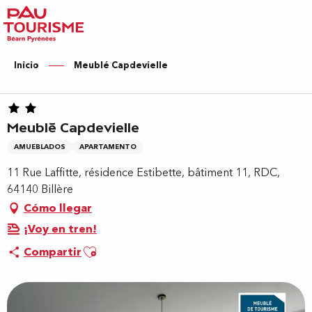
Aller
au
contenu
principal
Inicio
Meublé Capdevielle
Meublé Capdevielle
AMUEBLADOS
APARTAMENTO
11 Rue Laffitte, résidence Estibette, bâtiment 11, RDC,
64140 Billère
Cómo llegar
¡Voy en tren!
Ajouter aux favoris
Compartir