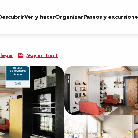
Descubrir
Ver y hacer
Organizar
Paseos y excursione
legar
¡Voy en tren!