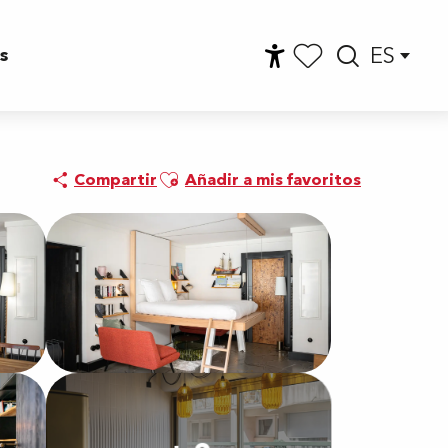
ES
s
Accessibilité
Busca
Voir les favoris
Ajouter aux favoris
Compartir
Añadir a mis favoritos