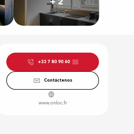
+ 2
Horarios y d
+33 7 80 90 60
▒▒
Contáctenos
www.onloc.fr