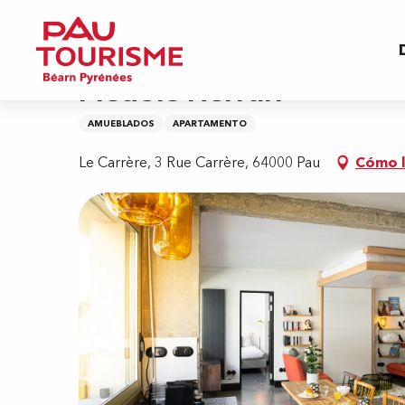
Aller
Inicio
Meublé Herran
au
contenu
principal
Meublé Herran
AMUEBLADOS
APARTAMENTO
Le Carrère, 3 Rue Carrère, 64000 Pau
Cómo l