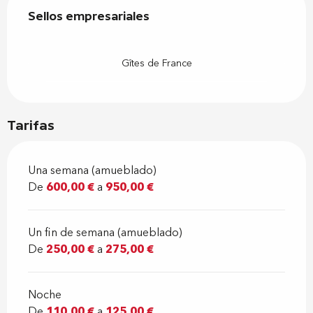
Sellos empresariales
Sellos empresariales
Gîtes de France
Tarifas
Una semana (amueblado)
De
600,00 €
a
950,00 €
Un fin de semana (amueblado)
De
250,00 €
a
275,00 €
Noche
De
110,00 €
a
125,00 €