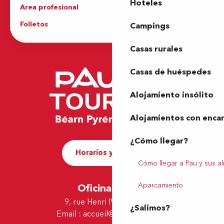
Hoteles
Area profesional
Prensa
Folletos
Oficina de Turismo
Campings
Casas rurales
Casas de huéspedes
Alojamiento insólito
Alojamientos con enca
¿Cómo llegar?
Horarios y contacto
Cómo llegar a Pau y sus a
Aparcamiento
Oficina de Pau
9, rue Henri IV - 64000 Pau
¿Salimos?
Email :
accueil@tourismepau.fr