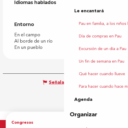
Idiomas hablados
Idiomas hablados
Le encantará
Pau en familia, a los niños
Entorno
Entorno
En el campo
Día de compras en Pau
Al borde de un río
En un pueblo
Excursión de un día a Pau
Un fin de semana en Pau
Qué hacer cuando llueve
Señalar un error
Para hacer cuando hace m
Agenda
Organizar
Congresos
Grupos