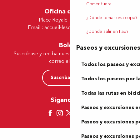
Comer fuera
Oficina de Lescar
¿Dónde tomar una copa?
Place Royale - 64230 Lescar
Email :
accueil-lescar@tourismepau.fr
¿Dónde salir en Pau?
Boletín
Paseos y excursione
Suscríbase y reciba nuestras ofertas y noticias por
correo electrónico
Todos los paseos y exc
Suscríbase ahora
Todos los paseos por la
Todas las rutas en bicic
Síganos aquí
Paseos y excursiones en
Paseos y excursiones p
Paseos y excursiones p