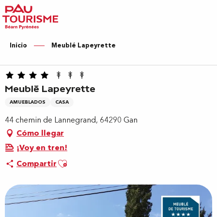
Aller
au
contenu
principal
Inicio
Meublé Lapeyrette
Meublé Lapeyrette
AMUEBLADOS
CASA
44 chemin de Lannegrand, 64290 Gan
Cómo llegar
¡Voy en tren!
Ajouter aux favoris
Compartir