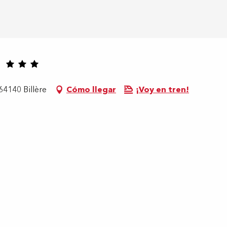
64140 Billère
Cómo llegar
¡Voy en tren!