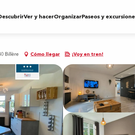
Descubrir
Ver y hacer
Organizar
Paseos y excursione
0 Billère
Cómo llegar
¡Voy en tren!