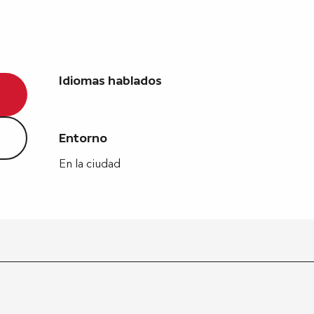
Idiomas hablados
Idiomas hablados
Entorno
Entorno
En la ciudad