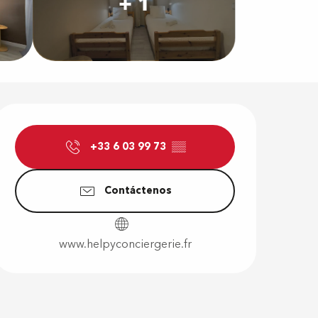
+ 1
Horarios y d
+33 6 03 99 73
▒▒
Contáctenos
www.helpyconciergerie.fr