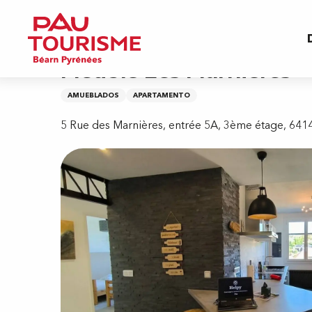
Aller
Inicio
Meublé Les Marnières
au
contenu
principal
Meublé Les Marnières
AMUEBLADOS
APARTAMENTO
5 Rue des Marnières, entrée 5A, 3ème étage, 6414