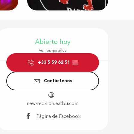
Horarios y d
Abierto hoy
Ver los horarios
+33 5 59 62 51
▒▒
Contáctenos
new-red-lion.eatbu.com
Página de Facebook