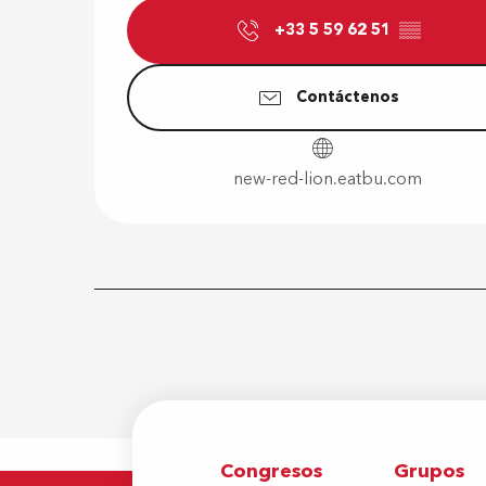
+33 5 59 62 51
▒▒
Contáctenos
new-red-lion.eatbu.com
Congresos
Grupos