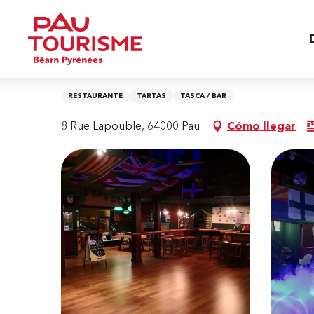
Aller
Inicio
New Red Lion
au
contenu
principal
New Red Lion
RESTAURANTE
TARTAS
TASCA / BAR
8 Rue Lapouble, 64000 Pau
Cómo llegar