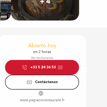
+ 4
Horarios y d
Abierto hoy
en 2 horas
Ver los horarios
s
+33 5 24 36 53
▒▒
Contáctenos
www.papaorsrestaurant.fr