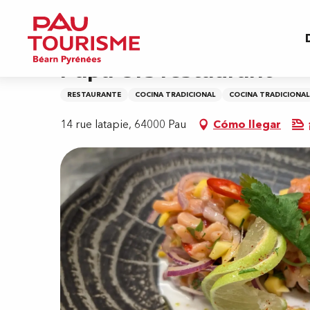
Aller
Inicio
Papa Ors restaurant
au
contenu
principal
Papa Ors restaurant
RESTAURANTE
COCINA TRADICIONAL
COCINA TRADICIONAL
14 rue latapie, 64000 Pau
Cómo llegar