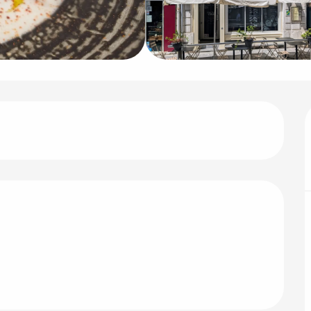
ón
 prestacione