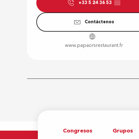
+33 5 24 36 53
▒▒
Contáctenos
www.papaorsrestaurant.fr
Congresos
Grupos