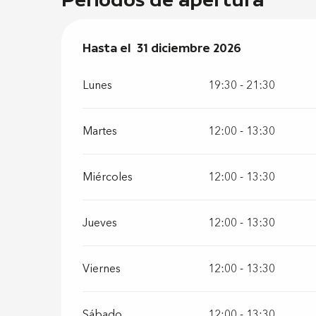
Del
Hasta el
2 enero 2026
31 diciembre 2026
al
31 diciembre 2026
Lunes
19:30 - 21:30
Martes
12:00 - 13:30
Miércoles
12:00 - 13:30
Jueves
12:00 - 13:30
Viernes
12:00 - 13:30
Sábado
12:00 - 13:30