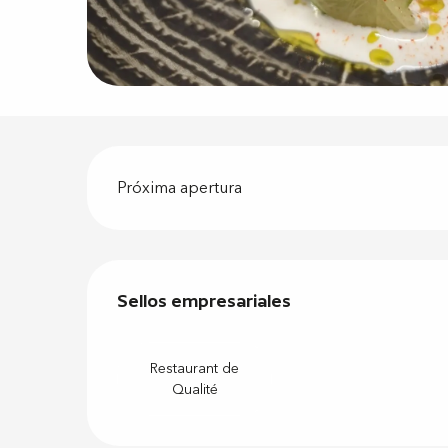
Descripci
Próxima apertura
Oferta de
Sellos empresariales
Sellos empresariales
Restaurant de
Qualité