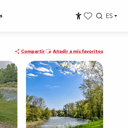
ES
s
Accessibilité
Busca
Voir les favoris
Ajouter aux favoris
Compartir
Añadir a mis favoritos