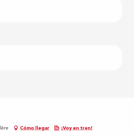
lère
Cómo llegar
¡Voy en tren!