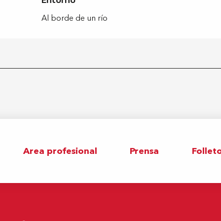
Entorno
Entorno
Al borde de un río
Area profesional
Prensa
Follet