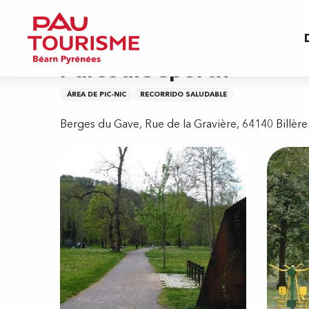
Aller
Inicio
Parcours sportif
au
contenu
principal
Parcours sportif
ÁREA DE PIC-NIC
RECORRIDO SALUDABLE
Berges du Gave, Rue de la Gravière, 64140 Billère