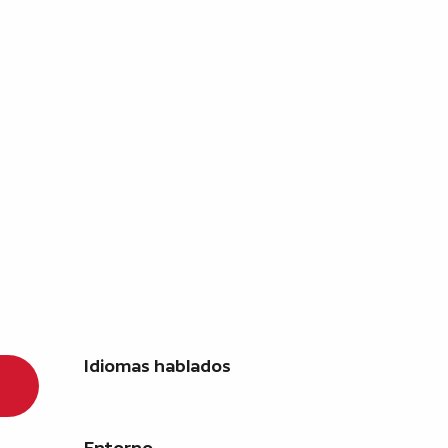
Idiomas hablados
Idiomas hablados