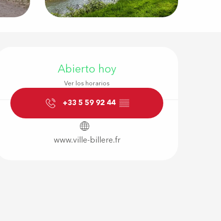
Horarios y d
Abierto hoy
Ver los horarios
+33 5 59 92 44
▒▒
www.ville-billere.fr