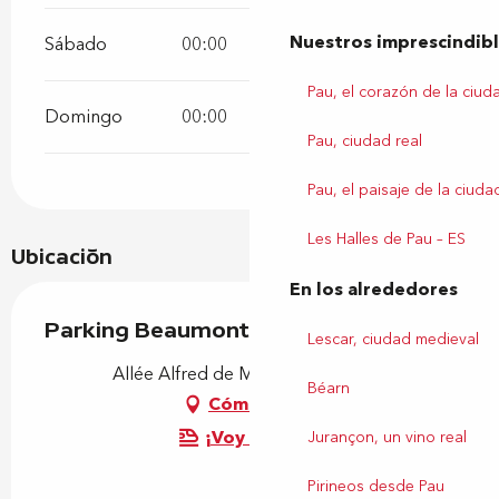
Nuestros imprescindib
Sábado
00:00
23:59
Pau, el corazón de la ciud
Domingo
00:00
23:59
Pau, ciudad real
Pau, el paisaje de la ciuda
Les Halles de Pau – ES
Ubicación
En los alrededores
Parking Beaumont (souterrain)
Lescar, ciudad medieval
Allée Alfred de Musset, 64000 Pau
Béarn
Cómo llegar
¡Voy en tren!
Jurançon, un vino real
Pirineos desde Pau