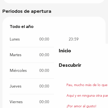
Periodos de apertura
Todo el año
Todo el año
Lunes
00:00
23:59
Inicio
Martes
00:00
23:59
Descubrir
Miércoles
00:00
23:59
Pau, mucho más de lo que
Jueves
00:00
23:59
Aquí y en ninguna otra par
Viernes
00:00
23:59
¡Por amor al gusto!