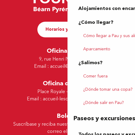
Alojamientos con enca
¿Cómo llegar?
Horarios y contacto
Cómo llegar a Pau y sus a
Aparcamiento
Oficina de Pau
9, rue Henri IV - 64000 Pau
¿Salimos?
Email :
accueil@tourismepau.fr
Comer fuera
Oficina de Lescar
¿Dónde tomar una copa?
Place Royale - 64230 Lescar
Email :
accueil-lescar@tourismepau.fr
¿Dónde salir en Pau?
Boletín
Paseos y excursione
Suscríbase y reciba nuestras ofertas y noticias por
correo electrónico
Todos los paseos y exc