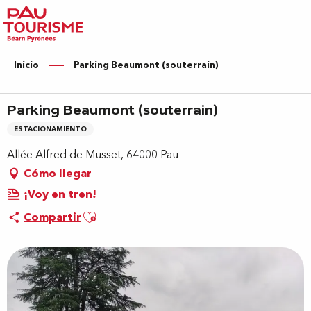
Aller
au
contenu
principal
Inicio
Parking Beaumont (souterrain)
Parking Beaumont (souterrain)
ESTACIONAMIENTO
Allée Alfred de Musset, 64000 Pau
Cómo llegar
¡Voy en tren!
Ajouter aux favoris
Compartir