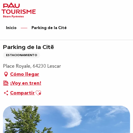
Aller
au
contenu
principal
Inicio
Parking de la Cité
Parking de la Cité
ESTACIONAMIENTO
Place Royale, 64230 Lescar
Cómo llegar
¡Voy en tren!
Ajouter aux favoris
Compartir