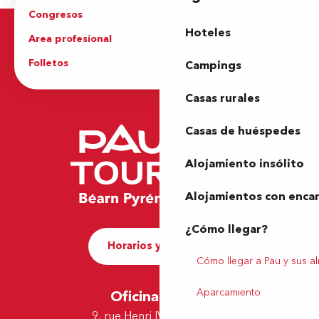
Congresos
Grupos
Hoteles
Area profesional
Prensa
Folletos
Oficina de Turismo
Campings
Casas rurales
Casas de huéspedes
Alojamiento insólito
Alojamientos con enca
¿Cómo llegar?
Horarios y contacto
Cómo llegar a Pau y sus a
Aparcamiento
Oficina de Pau
9, rue Henri IV - 64000 Pau