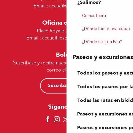
¿Salimos?
Email :
accueil@tourismepau.fr
Comer fuera
Oficina de Lescar
¿Dónde tomar una copa?
Place Royale - 64230 Lescar
Email :
accueil-lescar@tourismepau.fr
¿Dónde salir en Pau?
Boletín
Paseos y excursione
Suscríbase y reciba nuestras ofertas y noticias por
correo electrónico
Todos los paseos y exc
Suscríbase ahora
Todos los paseos por la
Todas las rutas en bicic
Síganos aquí
Paseos y excursiones en
Paseos y excursiones p