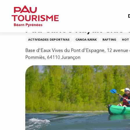
Aller
Inicio
Pau Canoë-Kayak Club Universitaire
au
contenu
principal
Pau Canoë-Kayak Club U
ACTIVIDADES DEPORTIVAS
CANOA KAYAK
RAFTING
HOT
Base d'Eaux Vives du Pont d'Espagne, 12 avenue 
Pommiès, 64110 Jurançon