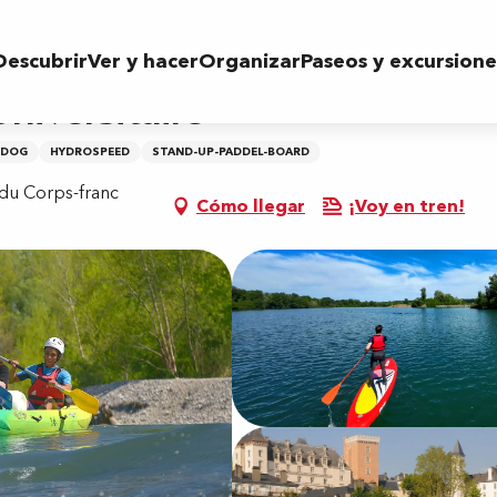
Descubrir
Ver y hacer
Organizar
Paseos y excursione
niversitaire
 DOG
HYDROSPEED
STAND-UP-PADDEL-BOARD
du Corps-franc
Cómo llegar
¡Voy en tren!