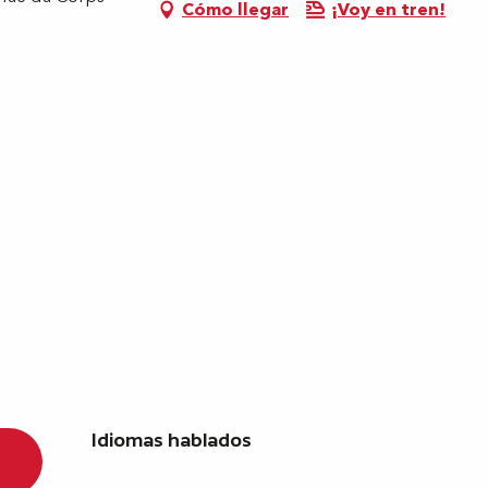
Cómo llegar
¡Voy en tren!
Idiomas hablados
Idiomas hablados