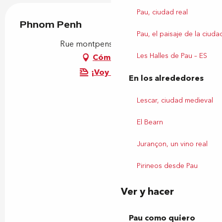
Pau, ciudad real
Phnom Penh
Pau, el paisaje de la ciuda
Rue montpensier, 64000 Pau
Les Halles de Pau – ES
Cómo llegar
¡Voy en tren!
En los alrededores
Lescar, ciudad medieval
El Bearn
Jurançon, un vino real
Pirineos desde Pau
Ver y hacer
Pau como quiero