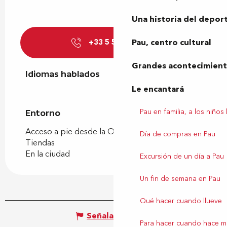
Una historia del depor
Pau, centro cultural
+33 5 59 27 85
▒▒
Grandes acontecimiento
Idiomas hablados
Idiomas hablados
Le encantará
Pau en familia, a los niños
Entorno
Entorno
Acceso a pie desde la Oficina de Turismo
Día de compras en Pau
Tiendas
En la ciudad
Excursión de un día a Pau
Un fin de semana en Pau
Qué hacer cuando llueve
Señalar un error
Para hacer cuando hace m