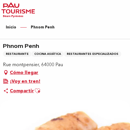
Aller
au
contenu
principal
Inicio
Phnom Penh
Phnom Penh
RESTAURANTE
COCINA ASIÁTICA
RESTAURANTES ESPECIALIZADOS
Rue montpensier, 64000 Pau
Cómo llegar
¡Voy en tren!
Ajouter aux favoris
Compartir