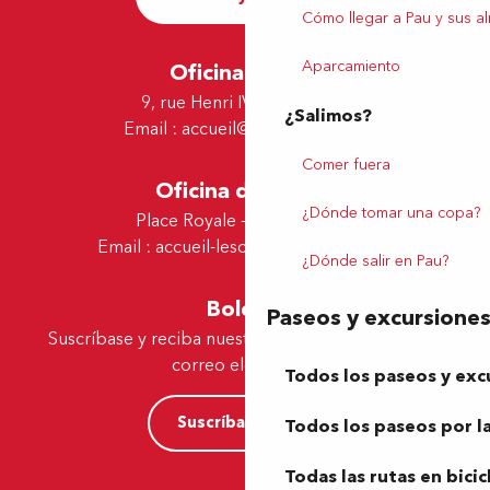
Cómo llegar a Pau y sus a
Aparcamiento
Oficina de Pau
9, rue Henri IV - 64000 Pau
¿Salimos?
Email :
accueil@tourismepau.fr
Comer fuera
Oficina de Lescar
¿Dónde tomar una copa?
Place Royale - 64230 Lescar
Email :
accueil-lescar@tourismepau.fr
¿Dónde salir en Pau?
Boletín
Paseos y excursione
Suscríbase y reciba nuestras ofertas y noticias por
correo electrónico
Todos los paseos y exc
Suscríbase ahora
Todos los paseos por la
Todas las rutas en bicic