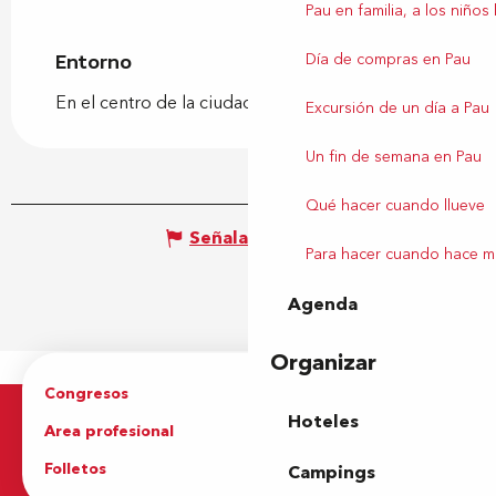
Pau en familia, a los niños
Día de compras en Pau
Entorno
Entorno
En el centro de la ciudad
Excursión de un día a Pau
Un fin de semana en Pau
Qué hacer cuando llueve
Señalar un error
Para hacer cuando hace m
Agenda
Organizar
Congresos
Grupos
Hoteles
Area profesional
Prensa
Folletos
Oficina de Turismo
Campings