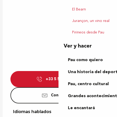
El Bearn
Jurançon, un vino real
Pirineos desde Pau
Ver y hacer
Pau como quiero
Una historia del depor
+33 5 59 27 27
▒▒
Pau, centro cultural
Contáctenos
Grandes acontecimiento
Le encantará
Idiomas hablados
Idiomas hablados