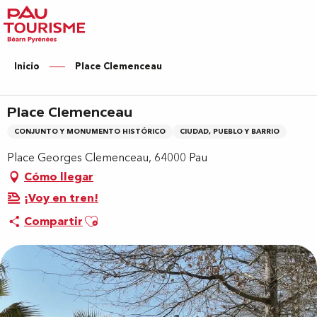
Aller
au
contenu
principal
Inicio
Place Clemenceau
Place Clemenceau
CONJUNTO Y MONUMENTO HISTÓRICO
CIUDAD, PUEBLO Y BARRIO
Place Georges Clemenceau, 64000 Pau
Cómo llegar
¡Voy en tren!
Ajouter aux favoris
Compartir