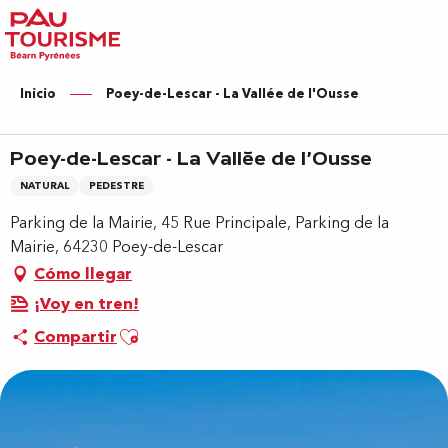
Aller
au
contenu
principal
Inicio
Poey-de-Lescar - La Vallée de l'Ousse
Poey-de-Lescar - La Vallée de l'Ousse
NATURAL
PEDESTRE
Parking de la Mairie, 45 Rue Principale, Parking de la
Mairie, 64230 Poey-de-Lescar
Cómo llegar
¡Voy en tren!
Ajouter aux favoris
Compartir