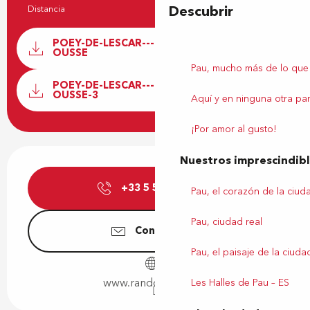
Descubrir
Distancia
4.7 km
Documentación
POEY-DE-LESCAR---LA-VALLEE-DE-L-
OUSSE
Los ar
Pau, mucho más de lo que
POEY-DE-LESCAR---LA-VALLEE-DE-L-
OUSSE-3
Aquí y en ninguna otra par
¡Por amor al gusto!
Horarios y datos de contacto
Nuestros imprescindib
+33 5 59 27 27
▒▒
Pau, el corazón de la ciud
Pau, ciudad real
Contáctenos
Pau, el paisaje de la ciuda
www.rando-pau.com
Les Halles de Pau – ES