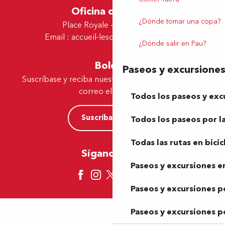
Oficina de Lescar
¿Dónde tomar una copa?
Place Royale - 64230 Lescar
Email :
accueil-lescar@tourismepau.fr
¿Dónde salir en Pau?
Boletín
Paseos y excursione
Suscríbase y reciba nuestras ofertas y noticias por
correo electrónico
Todos los paseos y exc
Suscríbase ahora
Todos los paseos por la
Todas las rutas en bicic
Síganos aquí
Paseos y excursiones en
Paseos y excursiones p
Paseos y excursiones p