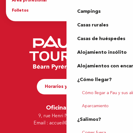
Area profesional
Prensa
Folletos
Oficina de Turismo
Campings
Casas rurales
Casas de huéspedes
Alojamiento insólito
Alojamientos con enca
¿Cómo llegar?
Horarios y contacto
Cómo llegar a Pau y sus a
Aparcamiento
Oficina de Pau
9, rue Henri IV - 64000 Pau
¿Salimos?
Email :
accueil@tourismepau.fr
Comer fuera