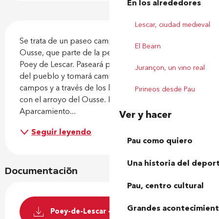
En los alrededores
Lescar, ciudad medieval
Descripción
Se trata de un paseo campestre por el valle del 
El Bearn
Ousse, que parte de la pequeña localidad rural de 
Poey de Lescar. Paseará por las tranquilas calles 
Jurançon, un vino real
del pueblo y tomará caminos a lo largo de los 
campos y a través de los bosques, encontrándose 
Pirineos desde Pau
con el arroyo del Ousse. Punto de salida: 
Aparcamiento...
Ver y hacer
Seguir leyendo
Pau como quiero
Una historia del depor
Documentación
Pau, centro cultural
Grandes acontecimiento
Poey-de-Lescar - La Vallée de l'Ousse