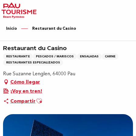
Aller
au
contenu
principal
Inicio
Restaurant du Casino
Restaurant du Casino
RESTAURANTE
PESCADOS / MARISCOS
ENSALADAS
CARNE
RESTAURANTES ESPECIALIZADOS
Rue Suzanne Lenglen, 64000 Pau
Cómo llegar
¡Voy en tren!
Ajouter aux favoris
Compartir