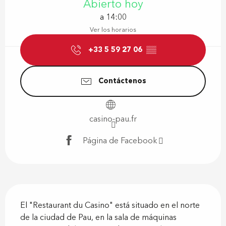
Abierto hoy
a 14:00
Ver los horarios
+33 5 59 27 06
▒▒
Contáctenos
casino-pau.fr
Página de Facebook
Descripción
El "Restaurant du Casino" está situado en el norte 
de la ciudad de Pau, en la sala de máquinas 