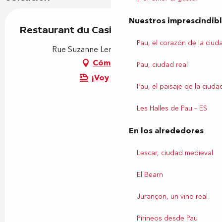
Nuestros imprescindib
Restaurant du Casino
Pau, el corazón de la ciud
Rue Suzanne Lenglen, 64000 Pau
Cómo llegar
Pau, ciudad real
¡Voy en tren!
Pau, el paisaje de la ciuda
Les Halles de Pau – ES
En los alrededores
Lescar, ciudad medieval
El Bearn
Jurançon, un vino real
Pirineos desde Pau