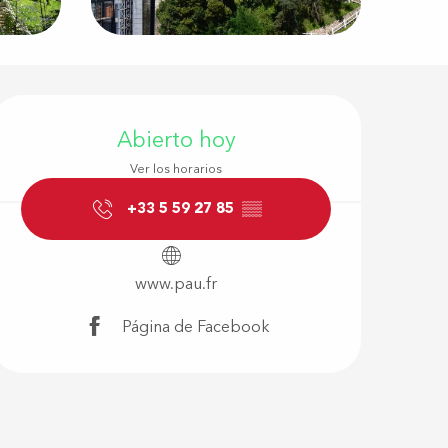
Horarios y d
Abierto hoy
Ver los horarios
+33 5 59 27 85
▒▒
www.pau.fr
Página de Facebook