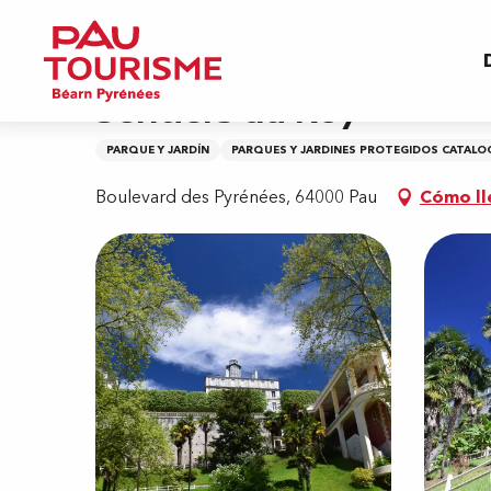
Aller
Inicio
Sentiers du Roy
au
contenu
principal
Sentiers du Roy
PARQUE Y JARDÍN
PARQUES Y JARDINES PROTEGIDOS CATA
Boulevard des Pyrénées, 64000 Pau
Cómo ll