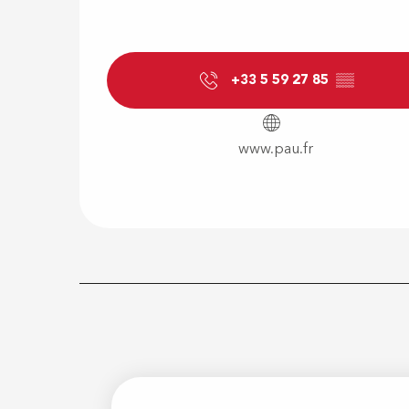
+33 5 59 27 85
▒▒
www.pau.fr