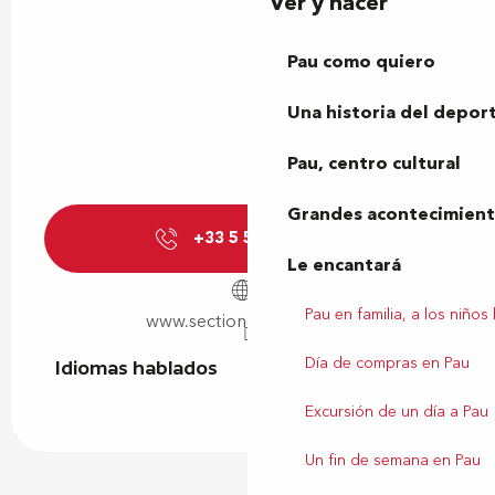
Ver y hacer
Pau como quiero
Una historia del depor
Pau, centro cultural
Grandes acontecimiento
+33 5 59 11 64
▒▒
Le encantará
Pau en familia, a los niños
www.section-paloise.com
Día de compras en Pau
Idiomas hablados
Idiomas hablados
Excursión de un día a Pau
Un fin de semana en Pau