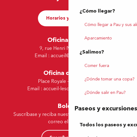
¿Cómo llegar?
Horarios y contacto
Cómo llegar a Pau y sus a
Aparcamiento
Oficina de Pau
9, rue Henri IV - 64000 Pau
¿Salimos?
Email :
accueil@tourismepau.fr
Comer fuera
Oficina de Lescar
¿Dónde tomar una copa?
Place Royale - 64230 Lescar
Email :
accueil-lescar@tourismepau.fr
¿Dónde salir en Pau?
Boletín
Paseos y excursione
Suscríbase y reciba nuestras ofertas y noticias por
correo electrónico
Todos los paseos y exc