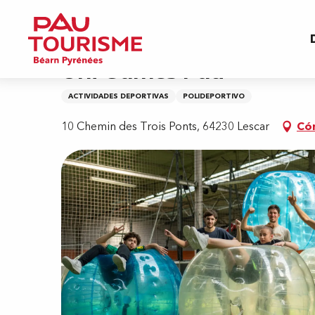
Aller
Inicio
Uni Games Pau
au
contenu
principal
Uni Games Pau
ACTIVIDADES DEPORTIVAS
POLIDEPORTIVO
10 Chemin des Trois Ponts, 64230 Lescar
Có