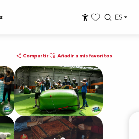
ES
s
Accessibilité
Busca
Voir les favoris
Ajouter aux favoris
Compartir
Añadir a mis favoritos
En