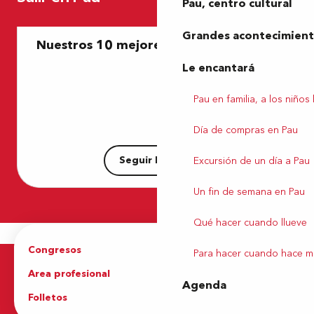
Pau, centro cultural
Casa Iruna
Toilettes bas du funiculaire
Grandes acontecimiento
Nuestros 10 mejores restaurantes – ES
Snug
Connemara night pub
Le encantará
La Cave de Max
Le Bakara
Pau en familia, a los niños
Le Baracuba
The Golf Lounge
Día de compras en Pau
"La Charcuterie"
Seguir leyendo
Excursión de un día a Pau
Un fin de semana en Pau
Qué hacer cuando llueve
Congresos
Grupos
Para hacer cuando hace m
Area profesional
Prensa
Agenda
Folletos
Oficina de Turismo