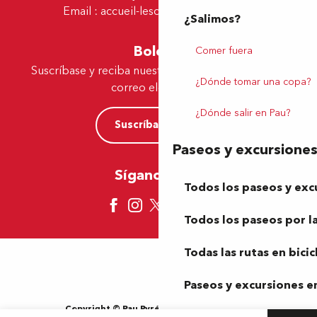
Email :
accueil-lescar@tourismepau.fr
¿Salimos?
Boletín
Comer fuera
Suscríbase y reciba nuestras ofertas y noticias por
¿Dónde tomar una copa?
correo electrónico
¿Dónde salir en Pau?
Suscríbase ahora
Paseos y excursione
Síganos aquí
Todos los paseos y exc
Todos los paseos por la
Todas las rutas en bicic
Paseos y excursiones en
Copyright © Pau Pyrénées Tourisme 2024