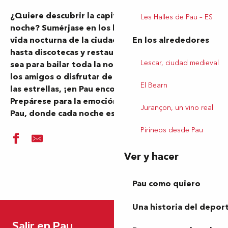
¿Quiere descubrir la capital bearnesa al caer la
Les Halles de Pau – ES
noche? Sumérjase en los lugares que animan la
En los alrededores
vida nocturna de la ciudad: desde bares de baile
hasta discotecas y restaurantes electrizantes. Ya
Lescar, ciudad medieval
sea para bailar toda la noche, tomar un cóctel con
los amigos o disfrutar de una cena romántica bajo
El Bearn
las estrellas, ¡en Pau encontrará lo que busca!
Prepárese para la emoción de la vida nocturna de
Jurançon, un vino real
Pau, donde cada noche es una promesa.
Pirineos desde Pau
Ver y hacer
Pau como quiero
Discothèque La Marina
Una historia del depor
Toilettes Place de la libération
Salir en Pau
Discothèque Le Durango