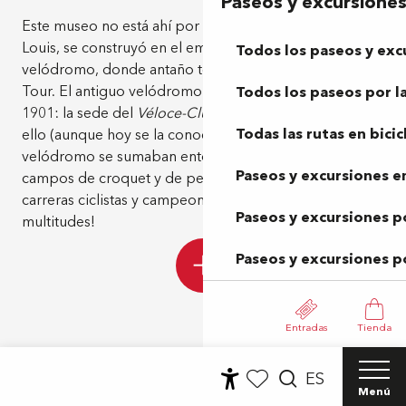
Paseos y excursione
Este museo no está ahí por casualidad: en pleno Bois-
Louis, se construyó en el emplazamiento del antiguo
Todos los paseos y exc
velódromo, donde antaño tenían lugar las llegadas del
Tour. El antiguo velódromo de Pau se construyó en
Todos los paseos por la
1901: la sede del
Véloce-Club
sigue siendo testigo de
Todas las rutas en bicic
ello (aunque hoy se la conoce como la villa Tissié). Al
velódromo se sumaban entonces pistas de tenis,
Paseos y excursiones en
campos de croquet y de petanca. ¡Aquí se celebraban
carreras ciclistas y campeonatos de tenis que atraían a
Paseos y excursiones p
multitudes!
Paseos y excursiones p
Entradas
Tienda
ES
Menú