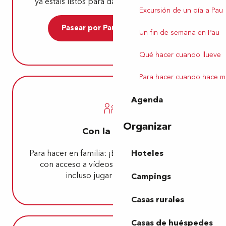
ya estáis listos para dar un paseo enérgico!
Excursión de un día a Pau
Pasear por Pau con tu perro
Un fin de semana en Pau
Qué hacer cuando llueve
Para hacer cuando hace m
Agenda
Organizar
Con la familia
Hoteles
Para hacer en familia: ¡El museo es interactivo,
con acceso a vídeos, y los niños pueden
incluso jugar al escondite!
Campings
Casas rurales
Casas de huéspedes