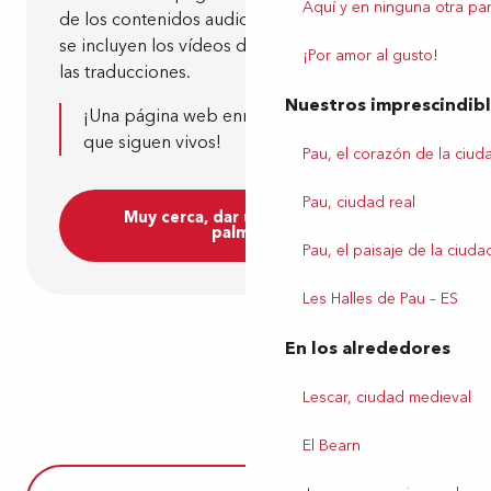
Aquí y en ninguna otra par
de los contenidos audiovisuales, entre los que
se incluyen los vídeos del INA, así como todas
¡Por amor al gusto!
las traducciones.
Nuestros imprescindib
¡Una página web enriquecida con archivos
que siguen vivos!
Pau, el corazón de la ciud
Pau, ciudad real
Muy cerca, dar un paseo por el
palmeral
Pau, el paisaje de la ciuda
Les Halles de Pau – ES
En los alrededores
Lescar, ciudad medieval
El Bearn