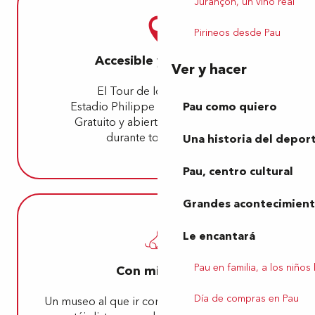
Jurançon, un vino real
Pirineos desde Pau
Accesible y gratuito
Ver y hacer
El Tour de los Gigantes:
Pau como quiero
Estadio Philippe Tissié, 64000 Pau
Gratuito y abierto todos los días,
durante todo el año.
Una historia del depor
Pau, centro cultural
Grandes acontecimiento
Le encantará
Pau en familia, a los niños
Con mi perro
Día de compras en Pau
Un museo al que ir con Médor. ¡Una correa y