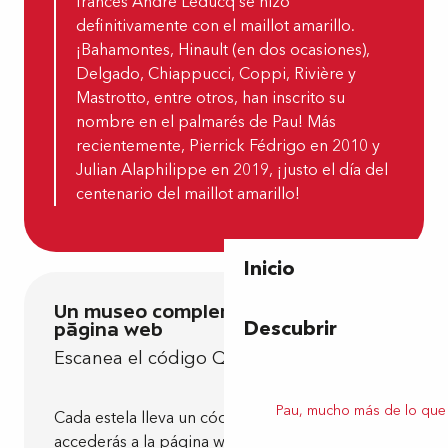
francés André Leducq se hizo
definitivamente con el maillot amarillo.
¡Bahamontes, Hinault (en dos ocasiones),
Delgado, Chiappucci, Coppi, Rivière y
Mastrotto, entre otros, han inscrito su
nombre en el palmarés de Pau! Más
recientemente, Pierrick Fédrigo en 2010 y
Julian Alaphilippe en 2019, ¡justo el día del
centenario del maillot amarillo!
Inicio
Un museo complementado con una
Descubrir
página web
Escanea el código QR
Pau, mucho más de lo que
Cada estela lleva un código QR. Al escanearlo,
accederás a la página web móvil para disfrutar