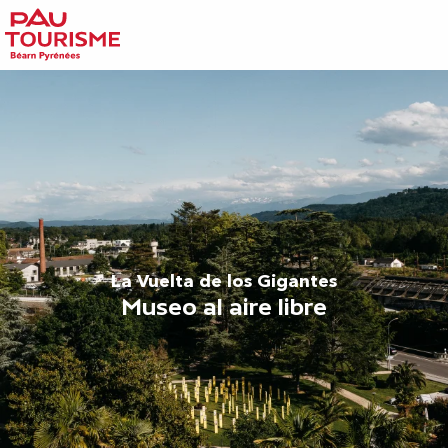
Aller
au
contenu
principal
La Vuelta de los Gigantes
Museo al aire libre